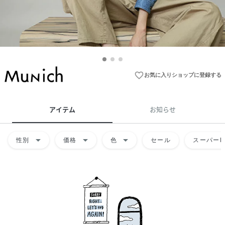
favorite_border
お気に入りショップに登録する
アイテム
お知らせ
arrow_drop_down
arrow_drop_down
arrow_drop_down
性別
価格
色
セール
スーパーD