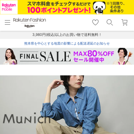
menu
home
search
favorite_border
shopping_cart
lock_outline
メニュー
トップ
検索
お気に入り
カート
ログイン
3,980円(税込)以上のお買い物で送料無料！
熊本県を中心とする地震の影響による配送遅延のお知らせ