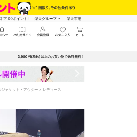
で100ポイント!
楽天グループ
楽天市場
3,980円(税込)以上のお買い物で送料無料！
navigate_next
のジャケット・アウター
レディース