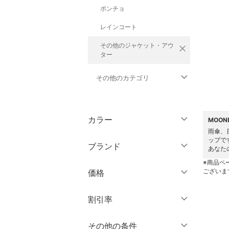
ポンチョ
レインコート
その他のジャケット・アウ
close
ター
その他のカテゴリ
トップス
カラー
MOO
パンツ
雨傘、
ップで
ブランド
あなた
ワンピース・ドレス
※商品ペ
ブランド一覧からさがす >
ございま
価格
スカート
円
～
円
割引率
オールインワン・オーバ
ーオール
％OFF
～
％OFF
その他の条件
絞り込み