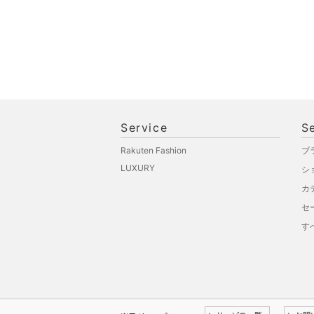
ペット用品
福袋・ギフト・その他
Service
S
Rakuten Fashion
ブ
LUXURY
シ
カ
セ
す