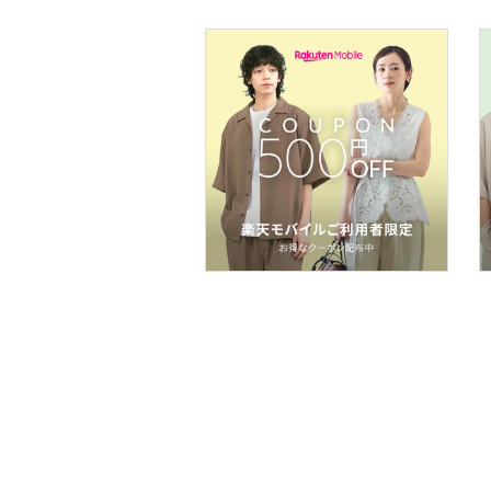
フレグランス
メイク道具・美容器具
コフレ・キット・セット
食器・調理器具・キッチ
ン用品
インテリア・生活雑貨
スマホグッズ・オーディ
オ機器
スポーツ・アウトドア用
品
文房具