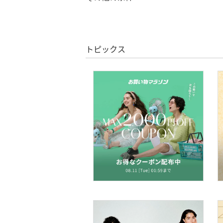
クリア
絞り込み
バッグ
クーポン対象のみ表示
絞り込み
シューズ・靴
スーパーDEALのみ表示
トピックス
インナー・ルームウェア
クリア
絞り込み
靴下・レッグウェア
ファッション雑貨
アクセサリー・腕時計
財布・ポーチ・ケース
帽子
ヘアアクセサリー
マタニティウェア・ベビ