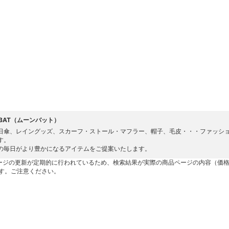
NBAT（ムーンバット）
日傘、レイングッズ、スカーフ・ストール・マフラー、帽子、毛皮・・・ファッシ
す。
の毎日がより豊かになるアイテムをご提案いたします。
ージの更新が定期的に行われているため、検索結果が実際の商品ページの内容（価
す。ご注意ください。