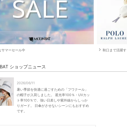
navigate_next
なサマーセール中
秋口まで活躍す
NBAT ショップニュース
2026/06/11
暑い季節を快適に過ごすための「フワクール」
の帽子が入荷しました。 遮光率100％・UVカッ
ト率100％で、強い日差しや紫外線からしっか
りガード。 日傘がさせないシーンにもおすすめ
です。