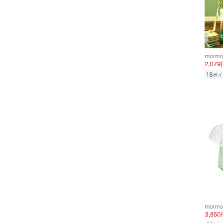
10
10.5
ヘアケア
11
11.5
フレグランス
12
12.5
13
13.5
moimo
メイク道具・美容器具
2,079
14
14.5
18
ポイ
コフレ・キット・セット
15
15.5
食器・調理器具・キッチ
16
16.5
ン用品
17
17.5
インテリア・生活雑貨
18
18.5
19
19.5
スマホグッズ・オーディ
オ機器
20
20.5
スポーツ・アウトドア用
21
21.5
品
moimo
3,85
22
22.5