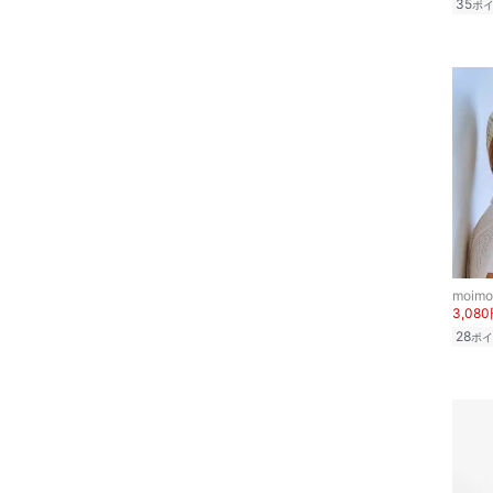
35
ポ
文房具
23
23.5
ペット用品
24
24.5
25
25.5
福袋・ギフト・その他
26
26.5
27
27.5
28
28.5
29
29.5
moimo
30
30.5
3,08
28
フリー
ポイ
31
クリア
絞り込み