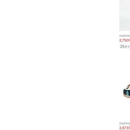
moimo
2,750
25
ポイ
moimo
2,673