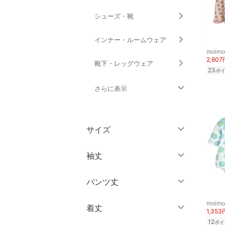
シューズ・靴
インナー・ルームウェア
moimo
2,607
靴下・レッグウェア
23
ポ
さらに表示
ファッション雑貨
サイズ
アクセサリー・腕時計
ウェア（S/M/L）
袖丈
財布・ポーチ・ケース
～XS
S
パンツ丈
帽子
ノースリーブ
M
L
moimo
半袖
XL
XXL
着丈
ヘアアクセサリー
1,353
～ 3分丈
七分袖・五分袖
12
ポイ
3XL～
フリー