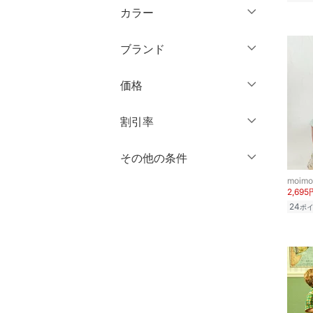
5分丈・ハーフ
マタニティウェア・ベビ
カラー
ショート丈
長袖
ー用品
キッズサイズ（cm）
7分丈・クロップド
ミドル丈
ブランド
スーツ・フォーマル
～ 59
60 ～ 69
クリア
絞り込み
10分丈
ロング丈
ブランド一覧からさがす >
70 ～ 74
75 ～ 79
12分丈 ～
価格
水着・スイムグッズ
クリア
絞り込み
80 ～ 84
85 ～ 89
クリア
絞り込み
円
～
円
割引率
着物・浴衣・和装小物
90 ～ 94
95 ～ 99
スキンケア
％OFF
～
％OFF
100 ～ 109
110 ～ 119
その他の条件
絞り込み
クリア
絞り込み
120 ～ 129
130 ～ 139
moimo
ベースメイク
クーポン対象のみ表示
2,695
絞り込み
140 ～ 149
150 ～ 159
24
ポ
スーパーDEALのみ表示
メイクアップ
160 ～
クリア
絞り込み
ネイル
靴サイズ（cm）
ボディケア・オーラルケ
9
9.5
ア