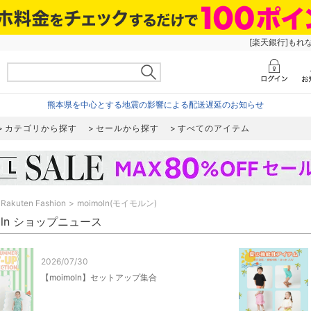
[楽天銀行]もれ
熊本県を中心とする地震の影響による配送遅延のお知らせ
カテゴリから探す
セールから探す
すべてのアイテム
Rakuten Fashion
moimoln(モイモルン)
oln ショップニュース
2026/07/30
【moimoln】セットアップ集合