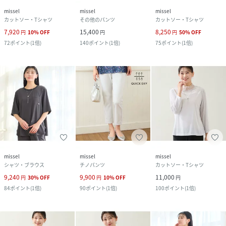
missel
missel
missel
カットソー・Tシャツ
その他のパンツ
カットソー・Tシャツ
7,920
15,400
8,250
円
10
%
OFF
円
円
50
%
OFF
72
ポイント
(
1倍
)
140
ポイント
(
1倍
)
75
ポイント
(
1倍
)
missel
missel
missel
シャツ・ブラウス
チノパンツ
カットソー・Tシャツ
9,240
9,900
11,000
円
30
%
OFF
円
10
%
OFF
円
84
ポイント
(
1倍
)
90
ポイント
(
1倍
)
100
ポイント
(
1倍
)