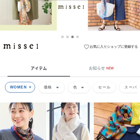
favorite_border
お気に入りショップに登録する
アイテム
お知らせ
NEW
arrow_drop_down
arrow_drop_down
WOMEN
価格
色
セール
スーパー