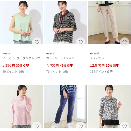
missel
missel
missel
ノースリーブ・タンクトップ
カットソー・Tシャツ
チノパンツ
5,390
7,700
12,870
円
30
%
OFF
円
46
%
OFF
円
10
%
OFF
49
ポイント
(
1倍
)
70
ポイント
(
1倍
)
117
ポイント
(
1倍
)