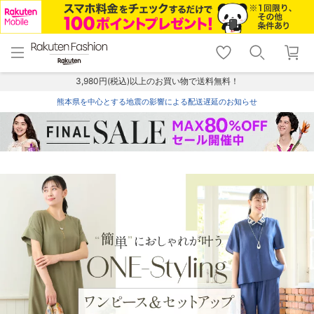
menu
home
search
favorite_border
shopping_cart
lock_outline
メニュー
トップ
検索
お気に入り
カート
ログイン
3,980円(税込)以上のお買い物で送料無料！
熊本県を中心とする地震の影響による配送遅延のお知らせ