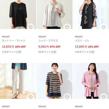
missel
missel
missel
カットソー・Tシャツ
シャツ・ブラウス
ベスト・ジレ
14,850
9,900
15,840
円
10
%
OFF
円
47
%
OFF
円
10
%
OFF
135
ポイント
(
1倍
)
90
ポイント
(
1倍
)
144
ポイント
(
1倍
)
missel
missel
missel