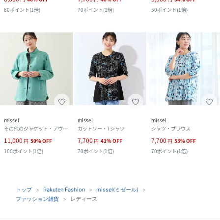
80
ポイント
(
1倍
)
70
ポイント
(
1倍
)
50
ポイント
(
1倍
)
missel
missel
missel
その他のジャケット・アウター
カットソー・Tシャツ
シャツ・ブラウス
11,000
7,700
7,700
円
50
%
OFF
円
41
%
OFF
円
53
%
OFF
100
ポイント
(
1倍
)
70
ポイント
(
1倍
)
70
ポイント
(
1倍
)
トップ
Rakuten Fashion
missel(ミゼール)
ファッション雑貨
レディース