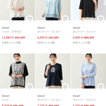
missel
missel
missel
シャツ・ブラウス
カットソー・Tシャツ
カットソー・Tシャツ
11,880
6,600
6,600
円
10
%
OFF
円
53
%
OFF
円
40
%
OFF
108
ポイント
(
1倍
)
60
ポイント
(
1倍
)
60
ポイント
(
1倍
)
missel
missel
missel
ニット
カットソー・Tシャツ
カットソー・Tシャツ
8,800
7,700
5,500
円
46
%
OFF
円
46
%
OFF
円
54
%
OFF