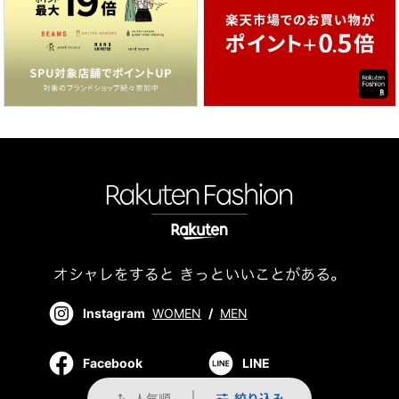
Instagram
WOMEN
/
MEN
Facebook
LINE
人気順
絞り込み
swap_vert