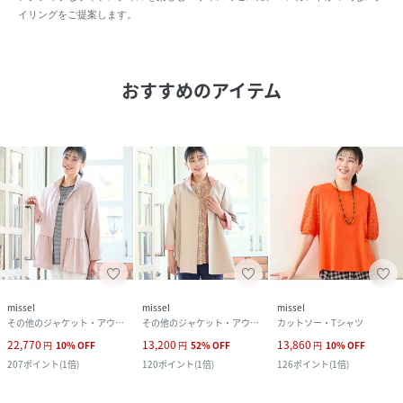
イリングをご提案します。
おすすめのアイテム
missel
missel
missel
その他のジャケット・アウター
その他のジャケット・アウター
カットソー・Tシャツ
22,770
13,200
13,860
円
10
%
OFF
円
52
%
OFF
円
10
%
OFF
207
ポイント
(
1倍
)
120
ポイント
(
1倍
)
126
ポイント
(
1倍
)