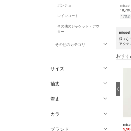
ポンチョ
missel
18,70
レインコート
170
ポ
その他のジャケット・アウ
ター
miss
様々な
アクテ
その他のカテゴリ
おすす
トップス
サイズ
パンツ
ウェア（S/M/L）
袖丈
ワンピース・ドレス
～XS
S
着丈
スカート
ノースリーブ
M
L
半袖
XL
XXL
カラー
オールインワン・オーバ
ショート丈
ーオール
七分袖・五分袖
3XL～
フリー
missel
missel
miss
ミドル丈
ブランド
11,880
円
10
%OFF
9,900
円
47
%OFF
9,90