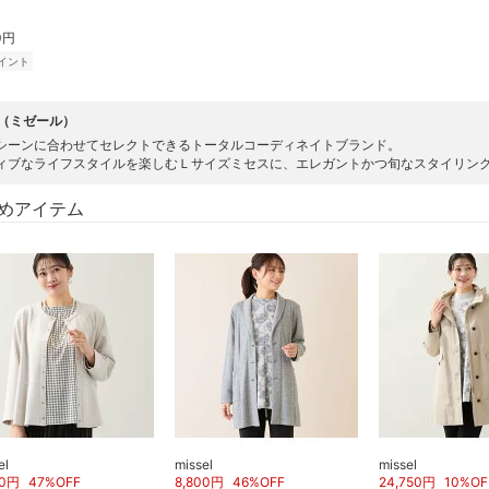
0円
イント
el（ミゼール）
シーンに合わせてセレクトできるトータルコーディネイトブランド。
ィブなライフスタイルを楽しむＬサイズミセスに、エレガントかつ旬なスタイリン
めアイテム
el
missel
missel
0
円
47
%OFF
8,800
円
46
%OFF
24,750
円
10
%OF