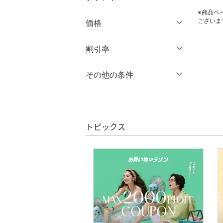
長袖
バッグ
ロング丈
※商品ペ
クリア
絞り込み
ブランド一覧からさがす >
ございま
価格
シューズ・靴
クリア
絞り込み
クリア
絞り込み
円
～
円
割引率
インナー・ルームウェア
％OFF
～
％OFF
その他の条件
靴下・レッグウェア
絞り込み
クリア
絞り込み
クーポン対象のみ表示
ファッション雑貨
絞り込み
スーパーDEALのみ表示
アクセサリー・腕時計
トピックス
クリア
絞り込み
財布・ポーチ・ケース
帽子
ヘアアクセサリー
マタニティウェア・ベビ