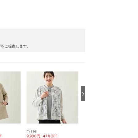
グをご提案します。
missel
missel
F
9,900
円
47
%OFF
13,200
円
40
%OFF