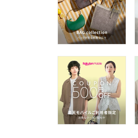
フレグランス
メイク道具・美容器具
コフレ・キット・セット
食器・調理器具・キッチ
ン用品
インテリア・生活雑貨
スマホグッズ・オーディ
オ機器
スポーツ・アウトドア用
品
文房具