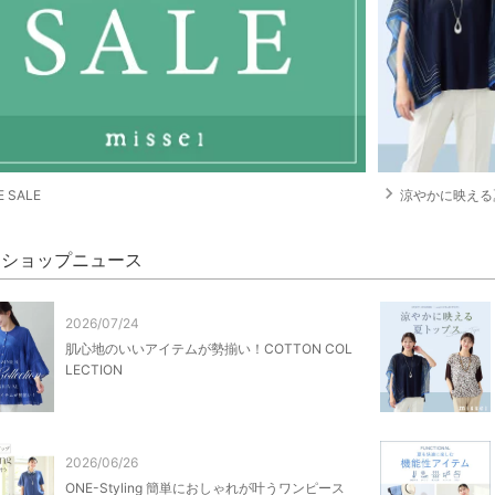
navigate_next
 SALE
涼やかに映える
el ショップニュース
2026/07/24
肌心地のいいアイテムが勢揃い！COTTON COL
LECTION
2026/06/26
ONE-Styling 簡単におしゃれが叶うワンピース