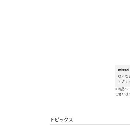
ヘアケア
フレグランス
メイク道具・美容器具
コフレ・キット・セット
食器・調理器具・キッチ
ン用品
miss
様々な
インテリア・生活雑貨
アクテ
※商品ペ
ございま
スマホグッズ・オーディ
オ機器
スポーツ・アウトドア用
トピックス
品