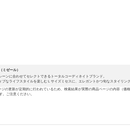
el（ミゼール）
シーンに合わせてセレクトできるトータルコーディネイトブランド。
ィブなライフスタイルを楽しむＬサイズミセスに、エレガントかつ旬なスタイリン
ージの更新が定期的に行われているため、検索結果が実際の商品ページの内容（価
す。ご注意ください。