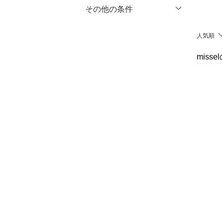
マタニティウェア・ベビ
％OFF
～
％OFF
その他の条件
絞り込み
クリア
絞り込み
ー用品
クーポン対象のみ表示
人気順
絞り込み
スーツ・フォーマル
スーパーDEALのみ表示
miss
水着・スイムグッズ
クリア
絞り込み
着物・浴衣・和装小物
スキンケア
ベースメイク
メイクアップ
ネイル
ボディケア・オーラルケ
ア