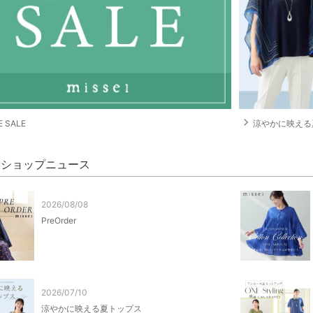
navigate_next
 SALE
涼やかに映える
el ショップニュース
2026/08/08
PreOrder
2026/07/10
涼やかに映える夏トップス