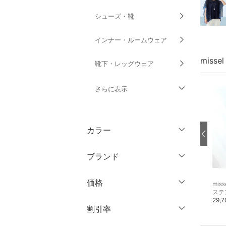
シューズ・靴
インナー・ルームウェア
miss
靴下・レッグウェア
さらに表示
ファッション雑貨
カラー
アクセサリー・腕時計
ブランド
財布・ポーチ・ケース
ブランド一覧からさがす >
価格
missel
missel
miss
帽子
ワンピース
デニムジャケット
ステ
20,900円
20,900円
29,
円
～
円
割引率
ヘアアクセサリー