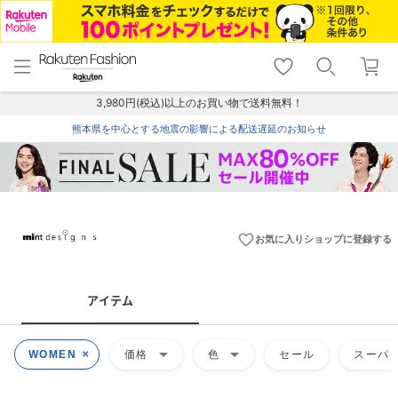
menu
home
search
favorite_border
shopping_cart
lock_outline
メニュー
トップ
検索
お気に入り
カート
ログイン
3,980円(税込)以上のお買い物で送料無料！
熊本県を中心とする地震の影響による配送遅延のお知らせ
favorite_border
お気に入りショップに登録する
アイテム
arrow_drop_down
arrow_drop_down
WOMEN
価格
色
セール
スーパー