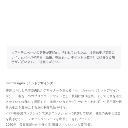
※アイテムページの更新が定期的に行われているため、検索結果が実際の
アイテムページの内容（価格、在庫表示、ポイント倍数等）とは異なる場
合がございます。ご注意ください。
mintdesigns（ミントデザインズ）
勝井北斗氏と八木奈央氏がデザイナーを務める「mintdesigns（ミントデザイン
ズ）」。服を一つのプロダクトデザインとし、長期に渡り提案、そしてそれを確立
させていく物作りを展開する。洋服というカテゴリーにとらわれず、住居空間や日
常の生活を豊かにする為の制作活動を行う。
2003年春夏コレクションで東京コレクションに参加して以来、独自の美学と信念
を貫きながら、ファッションシーンを牽引してきたブランド。
2010年、毎日新聞社が主催する“毎日ファッション大賞”受賞。