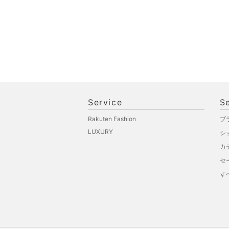
品
文房具
ペット用品
福袋・ギフト・その他
Service
S
Rakuten Fashion
ブ
LUXURY
シ
カ
セ
す