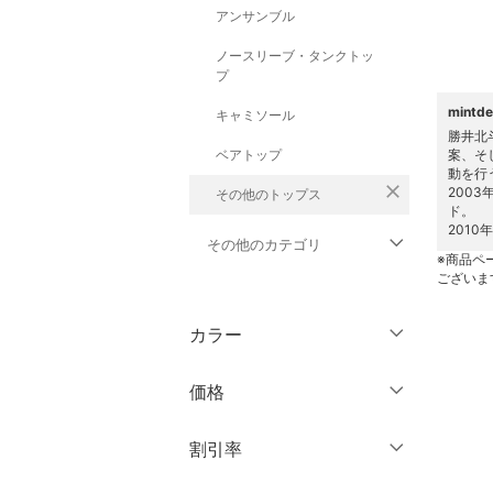
アンサンブル
ノースリーブ・タンクトッ
プ
mint
キャミソール
勝井北
ベアトップ
案、そ
動を行
close
200
その他のトップス
ド。
201
その他のカテゴリ
※商品ペ
ございま
ジャケット・アウター
カラー
パンツ
価格
ワンピース・ドレス
円
～
円
割引率
スカート