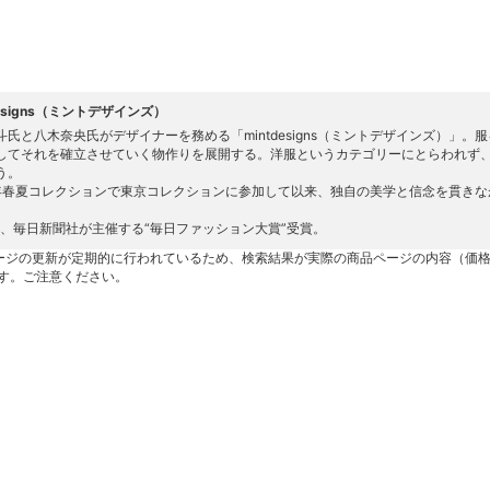
designs（ミントデザインズ）
斗氏と八木奈央氏がデザイナーを務める「mintdesigns（ミントデザインズ）」
してそれを確立させていく物作りを展開する。洋服というカテゴリーにとらわれず
う。
3年春夏コレクションで東京コレクションに参加して以来、独自の美学と信念を貫き
0年、毎日新聞社が主催する“毎日ファッション大賞”受賞。
ージの更新が定期的に行われているため、検索結果が実際の商品ページの内容（価
す。ご注意ください。