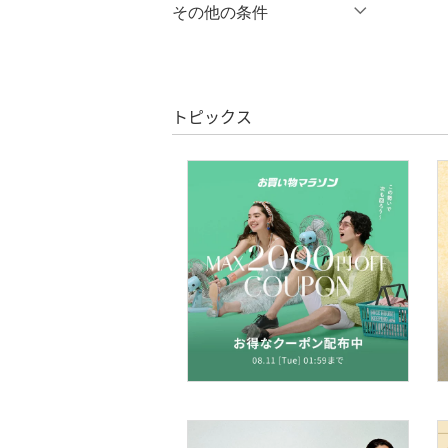
％OFF
～
％OFF
その他の条件
オールインワン・オーバ
絞り込み
ーオール
クーポン対象のみ表示
絞り込み
クリア
絞り込み
バッグ
スーパーDEALのみ表示
トピックス
シューズ・靴
クリア
絞り込み
インナー・ルームウェア
靴下・レッグウェア
ファッション雑貨
アクセサリー・腕時計
財布・ポーチ・ケース
帽子