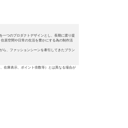
。服を一つのプロダクトデザインとし、長期に渡り提
、住居空間や日常の生活を豊かにする為の制作活
ながら、ファッションシーンを牽引してきたブラン
格、在庫表示、ポイント倍数等）とは異なる場合が