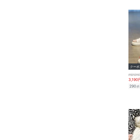
23
23.5
ヘアアクセサリー
24
24.5
マタニティウェア・ベビ
25
25.5
ー用品
26
26.5
スーツ・フォーマル
27
27.5
水着・スイムグッズ
28
28.5
クーポ
29
29.5
着物・浴衣・和装小物
minimi
3,190
30
30.5
スキンケア
290
ポ
フリー
31
ベースメイク
クリア
絞り込み
メイクアップ
ネイル