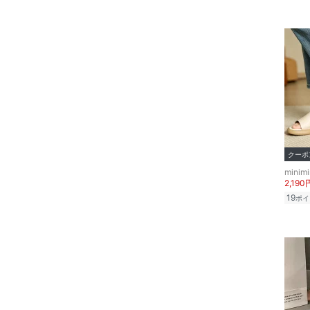
スポーツ・アウトドア用
品
文房具
ペット用品
福袋・ギフト・その他
クーポ
minimi
2,190
19
ポイ