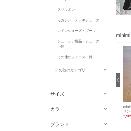
スリッポン
モカシン・デッキシューズ
レインシューズ・ブーツ
minim
シューケア用品・シューズ
小物
その他のシューズ・靴
その他のカテゴリ
トップス
サイズ
ジャケット・アウター
靴サイズ（cm）
miniministore
miniministore
mini
カラー
ショーツ
サンダル
サン
パンツ
489円
3,690円
2,9
34%OFF
40%OFF
9
9.5
ブランド
ワンピース・ドレス
10
10.5