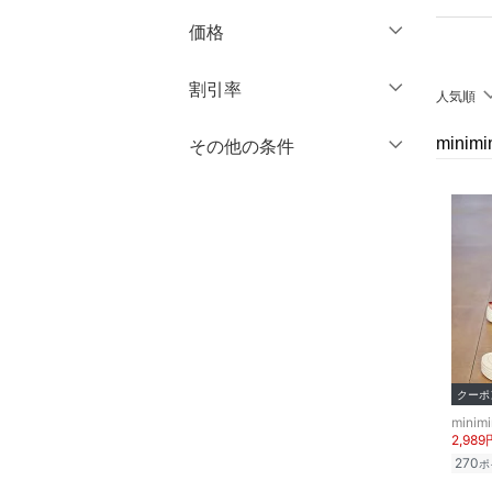
ブランド一覧からさがす >
11
11.5
価格
スカート
12
12.5
オールインワン・オーバ
円
～
円
割引率
人気順
ーオール
13
13.5
％OFF
～
％OFF
mini
その他の条件
14
14.5
絞り込み
バッグ
クリア
絞り込み
15
15.5
クーポン対象のみ表示
インナー・ルームウェア
絞り込み
16
16.5
スーパーDEALのみ表示
靴下・レッグウェア
17
17.5
クリア
絞り込み
18
18.5
ファッション雑貨
19
19.5
アクセサリー・腕時計
20
20.5
クーポ
財布・ポーチ・ケース
minimi
21
21.5
2,989
22
22.5
270
帽子
ポ