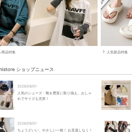
navigate_next
ル商品特集
人気新品特集
ministore ショップニュース
2026/08/01
人気のシューズ・靴を豊富に取り揃え。おしゃ
れでサイズも充実！
2026/08/01
ちょうどいい、やさしい一枚！ お見逃しなく！