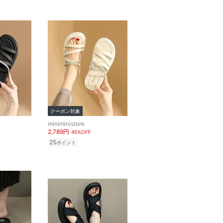
クーポン対象
miniministore
2,789円
45%OFF
25
ポイント