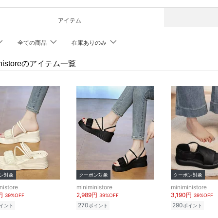
アイテム
全ての商品
在庫ありのみ
ministoreのアイテム一覧
ン対象
クーポン対象
クーポン対象
nistore
miniministore
miniministore
円
2,989円
3,190円
39%OFF
39%OFF
39%OFF
270
290
イント
ポイント
ポイント