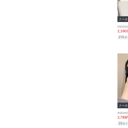
ボディケア・オーラルケ
ア
クーポ
ヘアケア
minimi
2,39
フレグランス
210
ポ
メイク道具・美容器具
コフレ・キット・セット
食器・調理器具・キッチ
ン用品
インテリア・生活雑貨
クーポ
スマホグッズ・オーディ
minimi
オ機器
2,789
25
ポイ