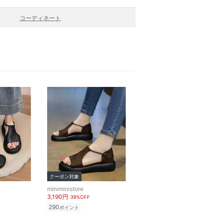
コーディネート
クーポン対象
miniministore
3,190円
39%OFF
290
ポイント