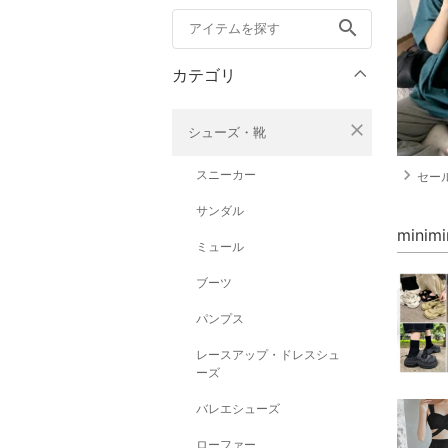
search
カテゴリ
close
シューズ・靴
navigate_next
スニーカー
セー
サンダル
mini
ミュール
ブーツ
パンプス
レースアップ・ドレスシュ
ーズ
バレエシューズ
ローファー