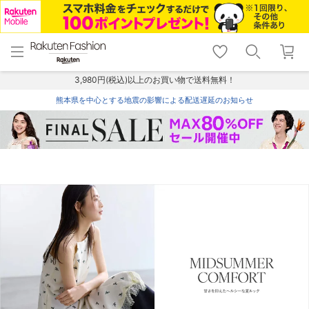
menu
home
search
favorite_border
shopping_cart
lock_outline
メニュー
トップ
検索
お気に入り
カート
ログイン
3,980円(税込)以上のお買い物で送料無料！
熊本県を中心とする地震の影響による配送遅延のお知らせ