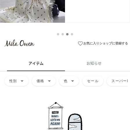
favorite_border
お気に入りショップに登録する
アイテム
お知らせ
arrow_drop_down
arrow_drop_down
arrow_drop_down
性別
価格
色
セール
スーパーD