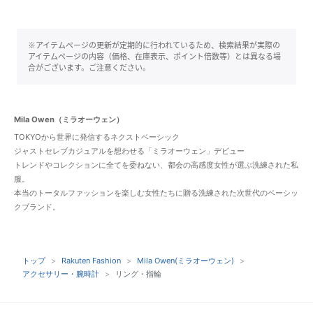
※アイテムページの更新が定期的に行われているため、検索結果が実際の
アイテムページの内容（価格、在庫表示、ポイント倍数等）とは異なる場
合がございます。ご注意ください。
Mila Owen（ミラオーウェン）
TOKYOから世界に発信するネクストベーシック
ジャストセレブカジュアルを想わせる「ミラオーウェン」デビュー
トレンドやコレクションに全てを委ねない、都会の高感度女性が選ぶ洗練された私
服。
本当のトータルファッションを楽しむ女性たちに贈る洗練された次世代のベーシッ
クブランド。
トップ
Rakuten Fashion
Mila Owen(ミラオーウェン)
アクセサリー・腕時計
リング・指輪