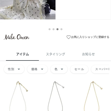
favorite_border
お気に入りショップに登録する
アイテム
スタイリング
お知らせ
arrow_drop_down
arrow_drop_down
arrow_drop_down
性別
価格
色
セール
スーパーD