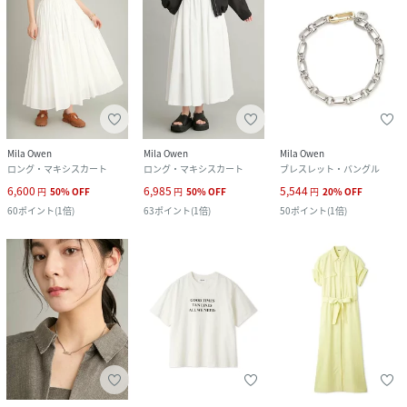
Mila Owen
Mila Owen
Mila Owen
ロング・マキシスカート
ロング・マキシスカート
ブレスレット・バングル
6,600
6,985
5,544
円
50
%
OFF
円
50
%
OFF
円
20
%
OFF
60
ポイント
(
1倍
)
63
ポイント
(
1倍
)
50
ポイント
(
1倍
)