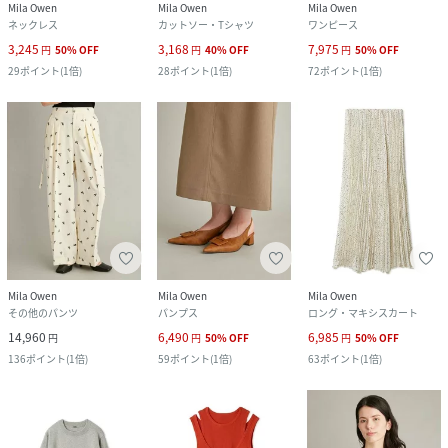
Mila Owen
Mila Owen
Mila Owen
ネックレス
カットソー・Tシャツ
ワンピース
3,245
3,168
7,975
円
50
%
OFF
円
40
%
OFF
円
50
%
OFF
29
ポイント
(
1倍
)
28
ポイント
(
1倍
)
72
ポイント
(
1倍
)
Mila Owen
Mila Owen
Mila Owen
その他のパンツ
パンプス
ロング・マキシスカート
14,960
6,490
6,985
円
円
50
%
OFF
円
50
%
OFF
136
ポイント
(
1倍
)
59
ポイント
(
1倍
)
63
ポイント
(
1倍
)