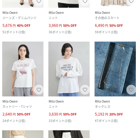
Mila Owen
Mila Owen
Mila Owen
ジーンズ・デニムパンツ
ニット
その他のスカート
5,676
3,960
6,490
円
40
%
OFF
円
50
%
OFF
円
50
%
OFF
51
ポイント
(
1倍
)
36
ポイント
(
1倍
)
59
ポイント
(
1倍
)
Mila Owen
Mila Owen
Mila Owen
カットソー・Tシャツ
ニット
ネックレス
2,640
3,630
5,192
円
50
%
OFF
円
50
%
OFF
円
20
%
OFF
24
ポイント
(
1倍
)
33
ポイント
(
1倍
)
47
ポイント
(
1倍
)