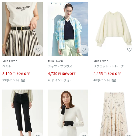
Mila Owen
Mila Owen
Mila Owen
ベルト
シャツ・ブラウス
スウェット・トレーナー
3,190
4,730
4,455
円
50
%
OFF
円
50
%
OFF
円
50
%
OFF
29
ポイント
(
1倍
)
43
ポイント
(
1倍
)
40
ポイント
(
1倍
)