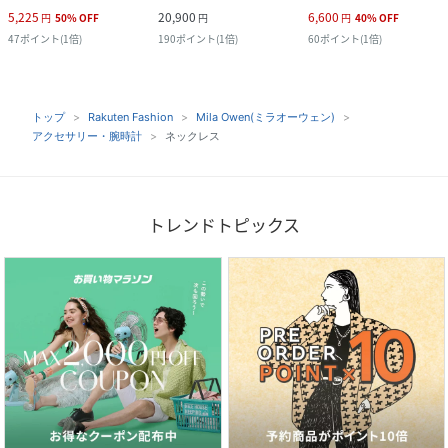
5,225
20,900
6,600
円
50
%
OFF
円
円
40
%
OFF
47
ポイント
(
1倍
)
190
ポイント
(
1倍
)
60
ポイント
(
1倍
)
トップ
Rakuten Fashion
Mila Owen(ミラオーウェン)
アクセサリー・腕時計
ネックレス
トレンドトピックス