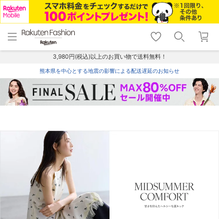
menu
home
search
favorite_border
shopping_cart
lock_outline
メニュー
トップ
検索
お気に入り
カート
ログイン
3,980円(税込)以上のお買い物で送料無料！
熊本県を中心とする地震の影響による配送遅延のお知らせ