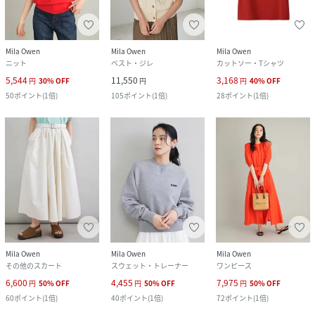
Mila Owen
Mila Owen
Mila Owen
ニット
ベスト・ジレ
カットソー・Tシャツ
5,544
11,550
3,168
円
30
%
OFF
円
円
40
%
OFF
50
ポイント
(
1倍
)
105
ポイント
(
1倍
)
28
ポイント
(
1倍
)
Mila Owen
Mila Owen
Mila Owen
その他のスカート
スウェット・トレーナー
ワンピース
6,600
4,455
7,975
円
50
%
OFF
円
50
%
OFF
円
50
%
OFF
60
ポイント
(
1倍
)
40
ポイント
(
1倍
)
72
ポイント
(
1倍
)