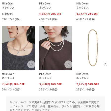
Mila Owen
Mila Owen
Mila Owen
ネックレス
ネックレス
ネックレス
6,490
4,752
4,752
円
円
20
%
OFF
円
20
%
OFF
59
ポイント
(
1倍
)
43
ポイント
(
1倍
)
43
ポイント
(
1倍
)
Mila Owen
Mila Owen
Mila Owen
ネックレス
ネックレス
ネックレス
2,640
3,960
2,475
円
50
%
OFF
円
20
%
OFF
円
50
%
OFF
24
ポイント
(
1倍
)
36
ポイント
(
1倍
)
22
ポイント
(
1倍
)
※アイテムページの更新が定期的に行われているため、検索結果が実際の
アイテムページの内容（価格、在庫表示、ポイント倍数等）とは異なる場
合がございます。ご注意ください。