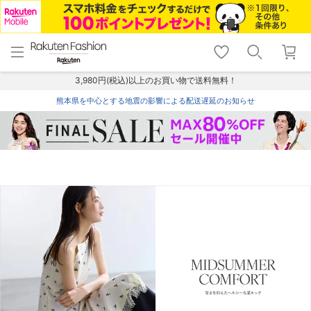
menu
home
search
favorite_border
shopping_cart
lock_outline
メニュー
トップ
検索
お気に入り
カート
ログイン
3,980円(税込)以上のお買い物で送料無料！
熊本県を中心とする地震の影響による配送遅延のお知らせ