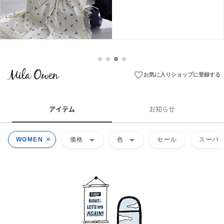
favorite_border
お気に入りショップに登録する
アイテム
お知らせ
arrow_drop_down
arrow_drop_down
WOMEN
価格
色
セール
スーパー