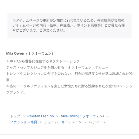
※アイテムページの更新が定期的に行われているため、検索結果が実際の
アイテムページの内容（価格、在庫表示、ポイント倍数等）とは異なる場
合がございます。ご注意ください。
Mila Owen（ミラオーウェン）
TOKYOから世界に発信するネクストベーシック
ジャストセレブカジュアルを想わせる「ミラオーウェン」デビュー
トレンドやコレクションに全てを委ねない、都会の高感度女性が選ぶ洗練された私
服。
本当のトータルファッションを楽しむ女性たちに贈る洗練された次世代のベーシッ
クブランド。
トップ
Rakuten Fashion
Mila Owen(ミラオーウェン)
ファッション雑貨
チャーム・キーチェーン
レディース