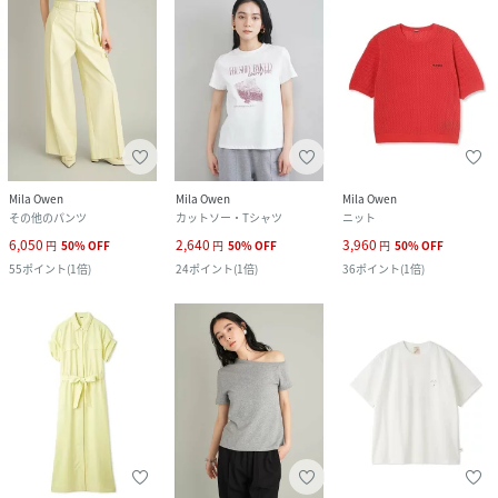
Mila Owen
Mila Owen
Mila Owen
その他のパンツ
カットソー・Tシャツ
ニット
6,050
2,640
3,960
円
50
%
OFF
円
50
%
OFF
円
50
%
OFF
55
ポイント
(
1倍
)
24
ポイント
(
1倍
)
36
ポイント
(
1倍
)