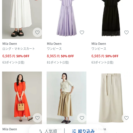
Mila Owen
Mila Owen
Mila Owen
ロング・マキシスカート
ワンピース
ワンピース
6,985
8,965
6,985
円
50
%
OFF
円
50
%
OFF
円
50
%
OFF
63
ポイント
(
1倍
)
81
ポイント
(
1倍
)
63
ポイント
(
1倍
)
Mila Owen
Mila Owen
Mila Owen
人気順
絞り込み
swap_vert