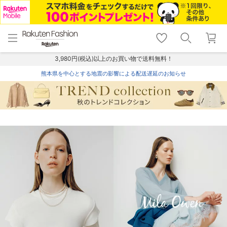
menu
home
search
favorite_border
shopping_cart
lock_outline
メニュー
トップ
検索
お気に入り
カート
ログイン
3,980円(税込)以上のお買い物で送料無料！
熊本県を中心とする地震の影響による配送遅延のお知らせ