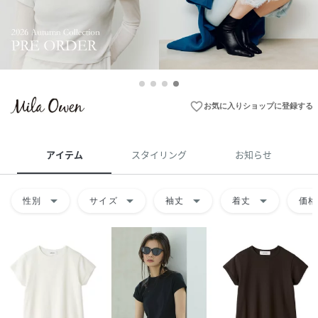
favorite_border
お気に入りショップに登録する
アイテム
スタイリング
お知らせ
arrow_drop_down
arrow_drop_down
arrow_drop_down
arrow_drop_down
性別
サイズ
袖丈
着丈
価格