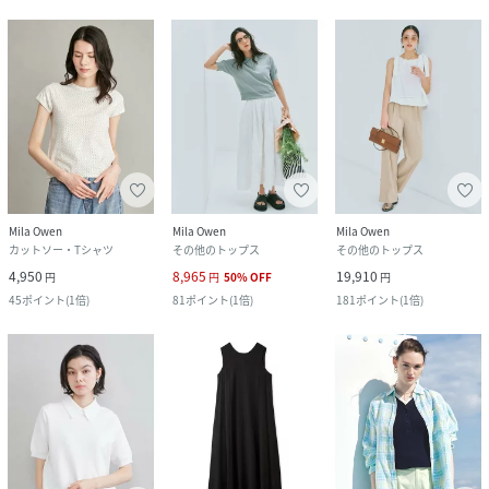
Mila Owen
Mila Owen
Mila Owen
カットソー・Tシャツ
その他のトップス
その他のトップス
4,950
8,965
19,910
円
円
50
%
OFF
円
45
ポイント
(
1倍
)
81
ポイント
(
1倍
)
181
ポイント
(
1倍
)