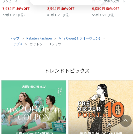
ワンピース
ワンピース
ロング・マキシスカート
7,975
8,965
6,050
円
50
%
OFF
円
50
%
OFF
円
50
%
OFF
72
ポイント
(
1倍
)
81
ポイント
(
1倍
)
55
ポイント
(
1倍
)
トップ
Rakuten Fashion
Mila Owen(ミラオーウェン)
トップス
カットソー・Tシャツ
トレンドトピックス