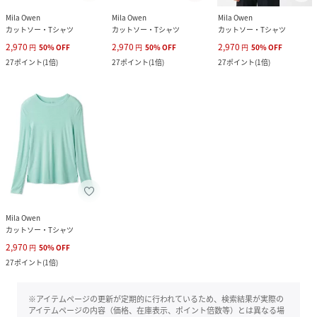
Mila Owen
Mila Owen
Mila Owen
カットソー・Tシャツ
カットソー・Tシャツ
カットソー・Tシャツ
2,970
2,970
2,970
円
50
%
OFF
円
50
%
OFF
円
50
%
OFF
27
ポイント
(
1倍
)
27
ポイント
(
1倍
)
27
ポイント
(
1倍
)
Mila Owen
カットソー・Tシャツ
2,970
円
50
%
OFF
27
ポイント
(
1倍
)
※アイテムページの更新が定期的に行われているため、検索結果が実際の
アイテムページの内容（価格、在庫表示、ポイント倍数等）とは異なる場