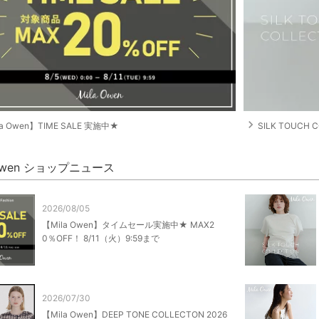
navigate_next
la Owen】TIME SALE 実施中★
SILK TOUCH 
 Owen ショップニュース
2026/08/05
【Mila Owen】タイムセール実施中★ MAX2
0％OFF！ 8/11（火）9:59まで
2026/07/30
【Mila Owen】DEEP TONE COLLECTON 2026