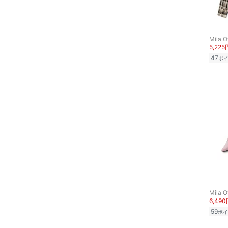
文房具
ペット用品
Mila 
5,225
福袋・ギフト・その他
47
ポ
Mila 
6,49
59
ポイ