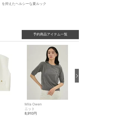
を抑えたヘルシーな夏ルック
予約商品アイテム一覧
Mila Owen
Mila Owen
ニット
ニット
8,910円
9,900円