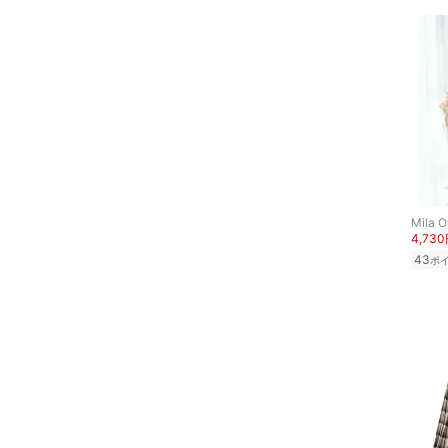
ヘアケア
フレグランス
メイク道具・美容器具
コフレ・キット・セット
食器・調理器具・キッチ
Mila 
ン用品
4,73
43
ポ
インテリア・生活雑貨
スマホグッズ・オーディ
オ機器
スポーツ・アウトドア用
品