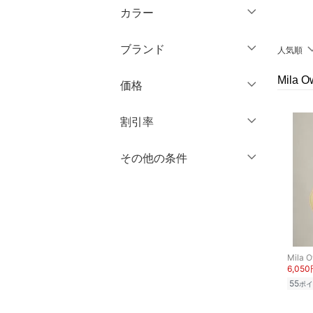
半袖
マタニティウェア・ベビ
カラー
ミニ丈・ショート丈
ー用品
クリア
絞り込み
七分袖・五分袖
クリア
絞り込み
膝丈・ミディ丈
ブランド
人気順
スーツ・フォーマル
長袖
ミモレ丈
ブランド一覧からさがす >
Mila
価格
水着・スイムグッズ
クリア
絞り込み
ロング丈・マキシ丈
円
～
円
割引率
着物・浴衣・和装小物
クリア
絞り込み
スキンケア
％OFF
～
％OFF
その他の条件
絞り込み
クリア
絞り込み
ベースメイク
クーポン対象のみ表示
絞り込み
スーパーDEALのみ表示
メイクアップ
クリア
絞り込み
ネイル
Mila 
6,05
55
ボディケア・オーラルケ
ポイ
ア