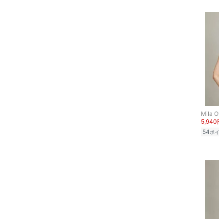
Mila 
5,94
54
ポ