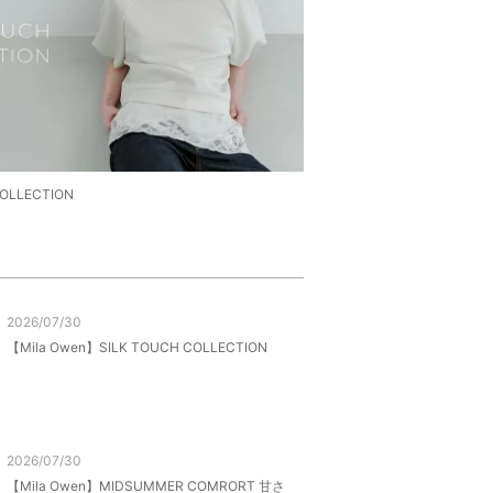
COLLECTION
2026/07/30
【Mila Owen】SILK TOUCH COLLECTION
2026/07/30
【Mila Owen】MIDSUMMER COMRORT 甘さ