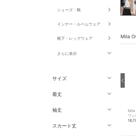
シューズ・靴
インナー・ルームウェア
Mila
靴下・レッグウェア
さらに表示
ファッション雑貨
サイズ
アクセサリー・腕時計
ウェア（S/M/L）
着丈
財布・ポーチ・ケース
～XS
S
袖丈
Mila Owen
Mila Owen
Mila
帽子
ショート丈
M
L
パンプス
ブーツ
ワン
15,400円
14,960円
18,
ミドル丈
XL
XXL
スカート丈
ヘアアクセサリー
ノースリーブ
ロング丈
3XL～
フリー