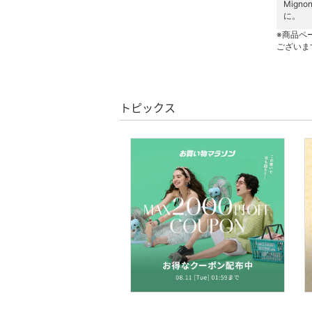
Mign
アクセサリー・腕時計
に。
※商品ペ
財布・ポーチ・ケース
ございま
帽子
トピックス
ヘアアクセサリー
マタニティウェア・ベビ
ー用品
スーツ・フォーマル
水着・スイムグッズ
着物・浴衣・和装小物
スキンケア