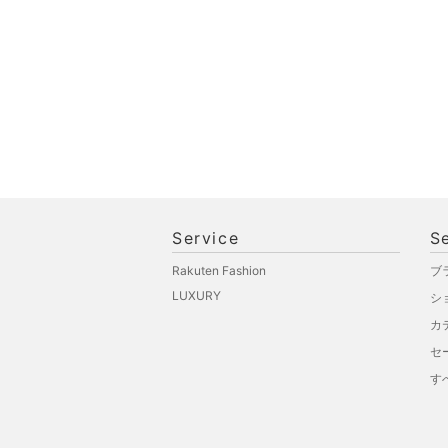
Service
S
Rakuten Fashion
ブ
LUXURY
シ
カ
セ
す