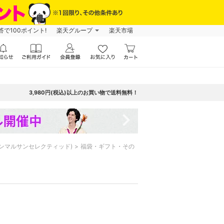
で100ポイント!
楽天グループ
楽天市場
3,980円(税込)以上のお買い物で送料無料！
navigate_next
 ルームヨンマルサンセレクティッド)
福袋・ギフト・その