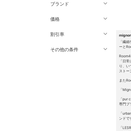
ブランド
パンツ
ブランド一覧からさがす >
価格
ワンピース・ドレス
円
～
円
割引率
スカート
mign
「繊細
ーとR
オールインワン・オーバ
％OFF
～
％OFF
その他の条件
絞り込み
クリア
絞り込み
ーオール
Roo
「日常
クーポン対象のみ表示
絞り込み
り、い
バッグ
ストー
スーパーDEALのみ表示
またR
シューズ・靴
クリア
絞り込み
「Mi
インナー・ルームウェア
「pu
専門ブ
靴下・レッグウェア
「ur
ンドで
ファッション雑貨
「LE