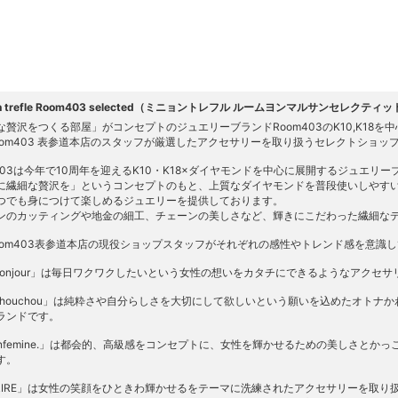
on trefle Room403 selected（ミニョントレフル ルームヨンマルサンセレクティ
な贅沢をつくる部屋」がコンセプトのジュエリーブランドRoom403のK10,K18
oom403 表参道本店のスタッフが厳選したアクセサリーを取り扱うセレクトショッ
m403は今年で10周年を迎えるK10・K18×ダイヤモンドを中心に展開するジュエリ
に繊細な贅沢を」というコンセプトのもと、上質なダイヤモンドを普段使いしやす
つでも身につけて楽しめるジュエリーを提供しております。
ンのカッティングや地金の細工、チェーンの美しさなど、輝きにこだわった繊細な
oom403表参道本店の現役ショップスタッフがそれぞれの感性やトレンド感を意識
gnonjour」は毎日ワクワクしたいという女性の想いをカタチにできるようなアク
r chouchou」は純粋さや自分らしさを大切にして欲しいという願いを込めたオト
ランドです。
banfemine.」は都会的、高級感をコンセプトに、女性を輝かせるための美しさと
す。
SRIRE」は女性の笑顔をひときわ輝かせるをテーマに洗練されたアクセサリーを取り