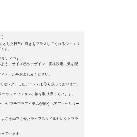
ッド）
を中心とした日常に輝きをプラスしてくれるジュエリ
プです。
ーブランドです。
いよう、サイズ感やデザイン、価格設定に気を配
ディテールをお楽しみください。
してセレクトしたアイテムも取り扱っております。
セサリーやファッション小物を取り扱っています。
ナかわいいプチプラアイテムが揃うヘアアクセサリー
かっこよさを両立させたライフスタイルセレクトブラ
扱っています。