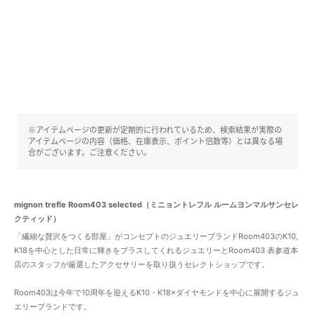
※アイテムページの更新が定期的に行われているため、検索結果が実際の
アイテムページの内容（価格、在庫表示、ポイント倍数等）とは異なる場
合がございます。ご注意ください。
mignon trefle Room403 selected（ミニョントレフル ルームヨンマルサンセレ
クティッド）
「繊細な贅沢をつくる部屋」がコンセプトのジュエリーブランドRoom403のK10,
K18を中心とした日常に輝きをプラスしてくれるジュエリーとRoom403 表参道本
店のスタッフが厳選したアクセサリーを取り扱うセレクトショップです。
Room403は今年で10周年を迎えるK10・K18×ダイヤモンドを中心に展開するジュ
エリーブランドです。