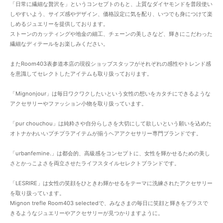
「日常に繊細な贅沢を」というコンセプトのもと、上質なダイヤモンドを普段使い
しやすいよう、サイズ感やデザイン、価格設定に気を配り、いつでも身につけて楽
しめるジュエリーを提供しております。
ストーンのカッティングや地金の細工、チェーンの美しさなど、輝きにこだわった
繊細なディテールをお楽しみください。
またRoom403表参道本店の現役ショップスタッフがそれぞれの感性やトレンド感
を意識してセレクトしたアイテムも取り扱っております。
「Mignonjour」は毎日ワクワクしたいという女性の想いをカタチにできるような
アクセサリーやファッション小物を取り扱っています。
「pur chouchou」は純粋さや自分らしさを大切にして欲しいという願いを込めた
オトナかわいいプチプラアイテムが揃うヘアアクセサリー専門ブランドです。
「urbanfemine.」は都会的、高級感をコンセプトに、女性を輝かせるための美し
さとかっこよさを両立させたライフスタイルセレクトブランドです。
「LESRIRE」は女性の笑顔をひときわ輝かせるをテーマに洗練されたアクセサリー
を取り扱っています。
Mignon trefle Room403 selectedで、みなさまの毎日に笑顔と輝きをプラスで
きるようなジュエリーやアクセサリーが見つかりますように。