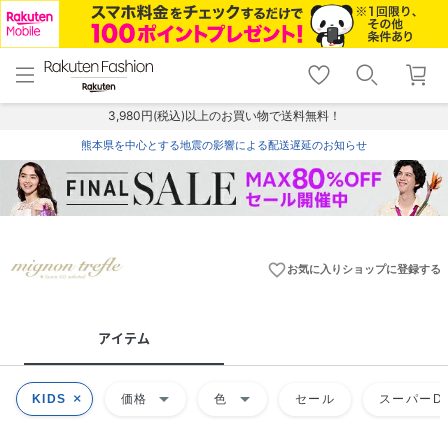
menu
home
search
favorite_border
shopping_cart
lock_outline
メニュー
トップ
検索
お気に入り
カート
ログイン
3,980円(税込)以上のお買い物で送料無料！
熊本県を中心とする地震の影響による配送遅延のお知らせ
favorite_border
お気に入りショップに登録する
アイテム
arrow_drop_down
arrow_drop_down
KIDS
価格
色
セール
スーパーDE