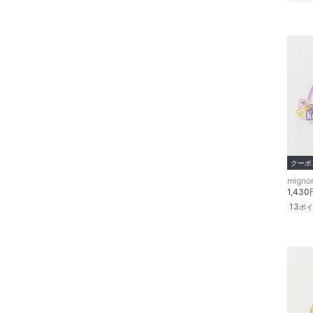
アクセサリー・腕時計
財布・ポーチ・ケース
帽子
マタニティウェア・ベビ
ー用品
クーポ
スーツ・フォーマル
1,430
水着・スイムグッズ
13
ポイ
着物・浴衣・和装小物
スキンケア
ボディケア・オーラルケ