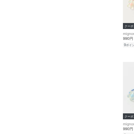
ア
ヘアケア
クーポ
食器・調理器具・キッチ
ン用品
990円
9
ポイ
インテリア・生活雑貨
スマホグッズ・オーディ
オ機器
スポーツ・アウトドア用
品
文房具
福袋・ギフト・その他
クーポ
990円