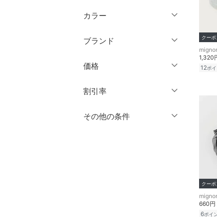
ウェア（S/M/L）
カラー
パンツ
～XS
S
クーポ
ブランド
ワンピース・ドレス
M
L
1,320
ブランド一覧からさがす >
XL
XXL
価格
スカート
12
ポイ
3XL～
フリー
オールインワン・オーバ
円
～
円
割引率
ーオール
クリア
絞り込み
％OFF
～
％OFF
その他の条件
絞り込み
バッグ
クリア
絞り込み
クーポン対象のみ表示
シューズ・靴
絞り込み
スーパーDEALのみ表示
インナー・ルームウェア
クリア
絞り込み
クーポ
靴下・レッグウェア
660円
ファッション雑貨
6
ポイ