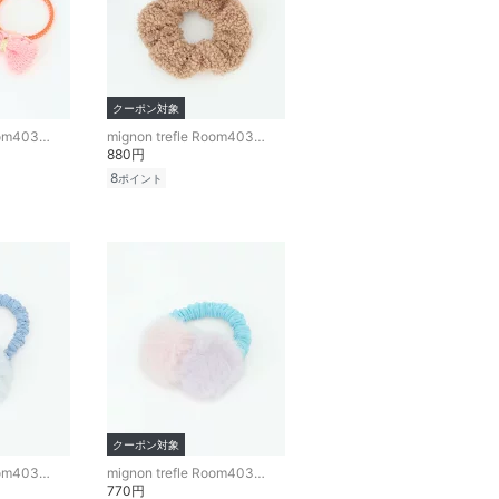
クーポン対象
mignon trefle Room403 selected
mignon trefle Room403 selected
880円
8
ポイント
クーポン対象
mignon trefle Room403 selected
mignon trefle Room403 selected
770円