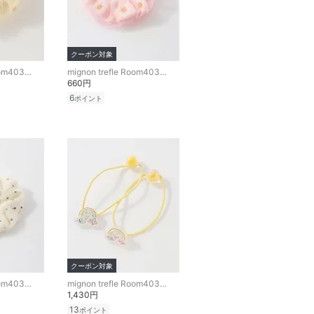
クーポン対象
mignon trefle Room403 selected
mignon trefle Room403 selected
660円
6
ポイント
クーポン対象
mignon trefle Room403 selected
mignon trefle Room403 selected
1,430円
13
ポイント