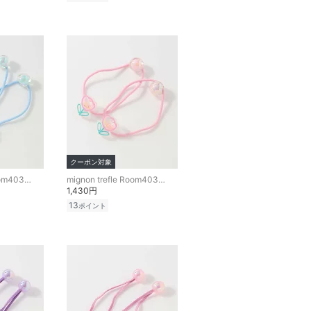
クーポン対象
mignon trefle Room403 selected
mignon trefle Room403 selected
1,430円
13
ポイント