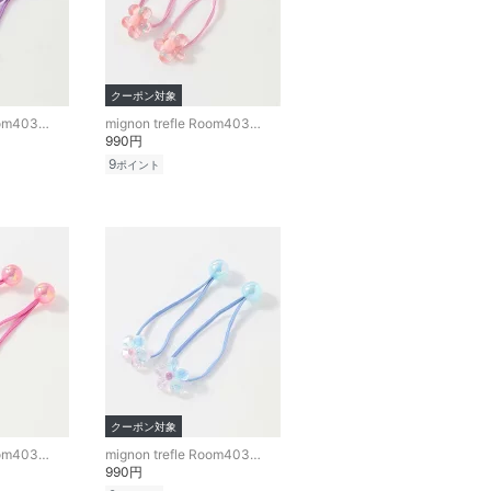
クーポン対象
mignon trefle Room403 selected
mignon trefle Room403 selected
990円
9
ポイント
クーポン対象
mignon trefle Room403 selected
mignon trefle Room403 selected
990円