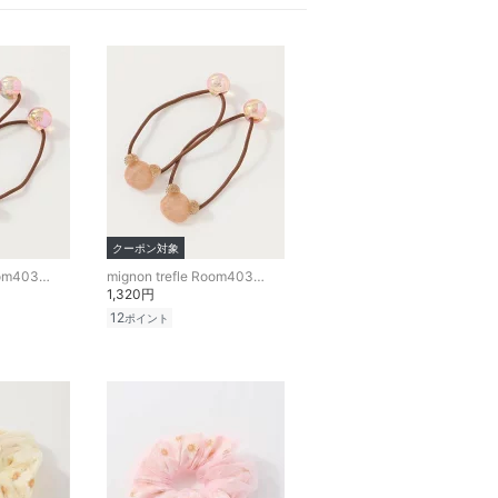
クーポン対象
mignon trefle Room403 selected
mignon trefle Room403 selected
1,320円
12
ポイント