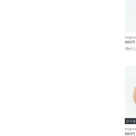
660円
6
ポイ
クーポ
880円