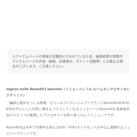
※アイテムページの更新が定期的に行われているため、検索結果が実際の
アイテムページの内容（価格、在庫表示、ポイント倍数等）とは異なる場
合がございます。ご注意ください。
mignon trefle Room403 selected（ミニョントレフル ルームヨンマルサンセレ
クティッド）
「繊細な贅沢をつくる部屋」がコンセプトのジュエリーブランドRoom403のK10,
K18を中心とした日常に輝きをプラスしてくれるジュエリーとRoom403 表参道本
店のスタッフが厳選したアクセサリーを取り扱うセレクトショップです。
Room403は今年で10周年を迎えるK10・K18×ダイヤモンドを中心に展開するジュ
エリーブランドです。