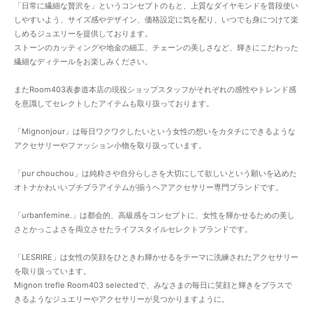
「日常に繊細な贅沢を」というコンセプトのもと、上質なダイヤモンドを普段使い
しやすいよう、サイズ感やデザイン、価格設定に気を配り、いつでも身につけて楽
しめるジュエリーを提供しております。
ストーンのカッティングや地金の細工、チェーンの美しさなど、輝きにこだわった
繊細なディテールをお楽しみください。
またRoom403表参道本店の現役ショップスタッフがそれぞれの感性やトレンド感
を意識してセレクトしたアイテムも取り扱っております。
「Mignonjour」は毎日ワクワクしたいという女性の想いをカタチにできるような
アクセサリーやファッション小物を取り扱っています。
「pur chouchou」は純粋さや自分らしさを大切にして欲しいという願いを込めた
オトナかわいいプチプラアイテムが揃うヘアアクセサリー専門ブランドです。
「urbanfemine.」は都会的、高級感をコンセプトに、女性を輝かせるための美し
さとかっこよさを両立させたライフスタイルセレクトブランドです。
「LESRIRE」は女性の笑顔をひときわ輝かせるをテーマに洗練されたアクセサリー
を取り扱っています。
Mignon trefle Room403 selectedで、みなさまの毎日に笑顔と輝きをプラスで
きるようなジュエリーやアクセサリーが見つかりますように。