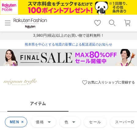
menu
home
search
favorite_border
shopping_cart
lock_outline
メニュー
トップ
検索
お気に入り
カート
ログイン
3,980円(税込)以上のお買い物で送料無料！
熊本県を中心とする地震の影響による配送遅延のお知らせ
favorite_border
お気に入りショップに登録する
アイテム
arrow_drop_down
arrow_drop_down
MEN
価格
色
セール
スーパーDE