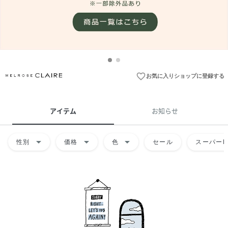
favorite_border
お気に入りショップに登録する
アイテム
お知らせ
arrow_drop_down
arrow_drop_down
arrow_drop_down
性別
価格
色
セール
スーパーD