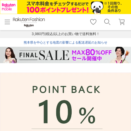
menu
home
search
favorite_border
shopping_cart
lock_outline
メニュー
トップ
検索
お気に入り
カート
ログイン
3,980円(税込)以上のお買い物で送料無料！
熊本県を中心とする地震の影響による配送遅延のお知らせ