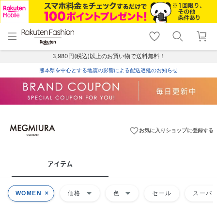
menu
home
search
favorite_border
shopping_cart
lock_outline
メニュー
トップ
検索
お気に入り
カート
ログイン
3,980円(税込)以上のお買い物で送料無料！
熊本県を中心とする地震の影響による配送遅延のお知らせ
favorite_border
お気に入りショップに登録する
アイテム
arrow_drop_down
arrow_drop_down
WOMEN
価格
色
セール
スーパー