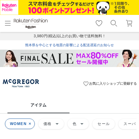
menu
home
search
favorite_border
shopping_cart
lock_outline
メニュー
トップ
検索
お気に入り
カート
ログイン
3,980円(税込)以上のお買い物で送料無料！
熊本県を中心とする地震の影響による配送遅延のお知らせ
favorite_border
お気に入りショップに登録する
アイテム
arrow_drop_down
arrow_drop_down
WOMEN
価格
色
セール
スーパー