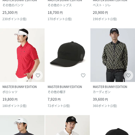
その他のパンツ
その他のトップス
ベスト・ジレ
25,300
18,700
20,900
円
円
円
230
ポイント
(
1倍
)
170
ポイント
(
1倍
)
190
ポイント
(
1倍
)
MASTER BUNNY EDITION
MASTER BUNNY EDITION
MASTER BUNNY EDITION
ポロシャツ
その他の帽子
カーディガン
19,800
7,920
39,600
円
円
円
180
ポイント
(
1倍
)
72
ポイント
(
1倍
)
360
ポイント
(
1倍
)