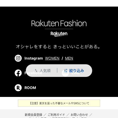
Instagram
WOMEN
/
MEN
人気順
絞り込み
swap_vert
Facebook
LINE
ROOM
【注意】楽天を装った不審なメールやSMSについて
新規会員登録
／
ご利用ガイド
／
お問い合わせ
／