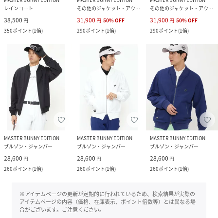
レインコート
その他のジャケット・アウター
その他のジャケット・アウター
38,500
31,900
31,900
円
円
50
%
OFF
円
50
%
OFF
350
ポイント
(
1倍
)
290
ポイント
(
1倍
)
290
ポイント
(
1倍
)
MASTER BUNNY EDITION
MASTER BUNNY EDITION
MASTER BUNNY EDITION
ブルゾン・ジャンパー
ブルゾン・ジャンパー
ブルゾン・ジャンパー
28,600
28,600
28,600
円
円
円
260
ポイント
(
1倍
)
260
ポイント
(
1倍
)
260
ポイント
(
1倍
)
※アイテムページの更新が定期的に行われているため、検索結果が実際の
アイテムページの内容（価格、在庫表示、ポイント倍数等）とは異なる場
合がございます。ご注意ください。