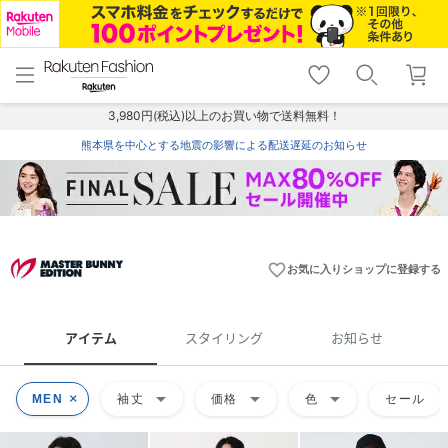
menu
home
search
favorite_border
shopping_cart
lock_outline
メニュー
トップ
検索
お気に入り
カート
ログイン
3,980円(税込)以上のお買い物で送料無料！
熊本県を中心とする地震の影響による配送遅延のお知らせ
favorite_border
お気に入りショップに登録する
アイテム
スタイリング
お知らせ
arrow_drop_down
arrow_drop_down
arrow_drop_down
MEN
袖丈
価格
色
セール