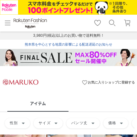
menu
home
search
favorite_border
shopping_cart
lock_outline
メニュー
トップ
検索
お気に入り
カート
ログイン
3,980円(税込)以上のお買い物で送料無料！
熊本県を中心とする地震の影響による配送遅延のお知らせ
favorite_border
お気に入りショップに登録する
アイテム
arrow_drop_down
arrow_drop_down
arrow_drop_down
arrow_drop_down
性別
サイズ
パンツ丈
価格