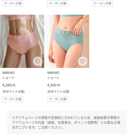
クーポン対象
クーポン対象
クーポン対象
MARUKO
MARUKO
ショーツ
ショーツ
4,390
4,390
円
円
39
ポイント
(
1倍
)
39
ポイント
(
1倍
)
クーポン対象
クーポン対象
※アイテムページの更新が定期的に行われているため、検索結果が実際の
アイテムページの内容（価格、在庫表示、ポイント倍数等）とは異なる場
合がございます。ご注意ください。