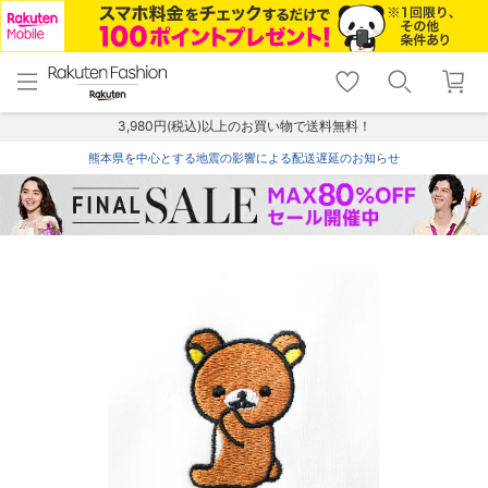
menu
home
search
favorite_border
shopping_cart
lock_outline
メニュー
トップ
検索
お気に入り
カート
ログイン
3,980円(税込)以上のお買い物で送料無料！
熊本県を中心とする地震の影響による配送遅延のお知らせ