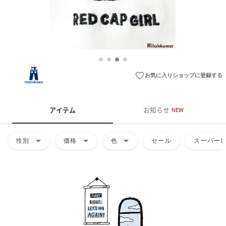
favorite_border
お気に入りショップに登録する
アイテム
お知らせ
NEW
arrow_drop_down
arrow_drop_down
arrow_drop_down
性別
価格
色
セール
スーパーD