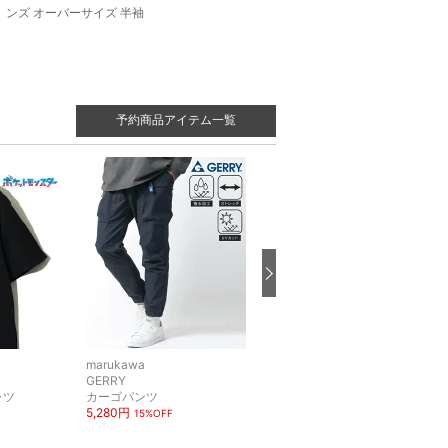
ンズ オーバーサイズ 半袖
予約商品アイテム一覧
marukawa
marukawa
GERRY
CONVERSE
ャツ
カーゴパンツ
カットソー・Tシャツ
5,280円
2,200円
15%OFF
44%OFF