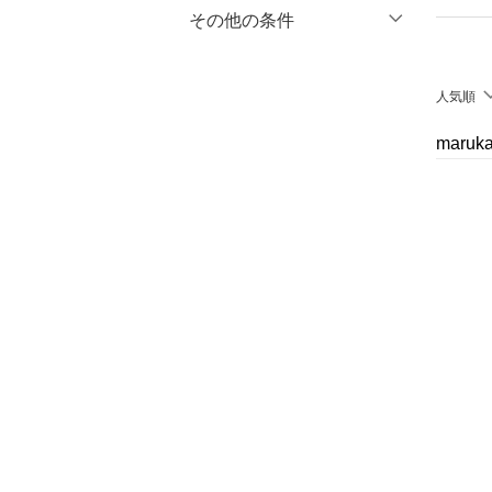
マタニティウェア・ベビ
％OFF
～
％OFF
その他の条件
絞り込み
クリア
絞り込み
ー用品
クーポン対象のみ表示
絞り込み
スーツ・フォーマル
人気順
スーパーDEALのみ表示
水着・スイムグッズ
maru
クリア
絞り込み
着物・浴衣・和装小物
スキンケア
ベースメイク
メイクアップ
ネイル
ボディケア・オーラルケ
ア