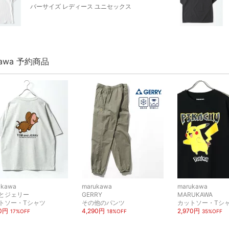
バーサイズ レディース ユニセックス
kawa 予約商品
ukawa
marukawa
marukawa
とジェリー
GERRY
MARUKAWA
トソー・Tシャツ
その他のパンツ
カットソー・Tシ
90円
4,290円
2,970円
17%OFF
18%OFF
35%OFF