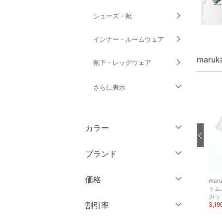
シューズ・靴
インナー・ルームウェア
maru
靴下・レッグウェア
さらに表示
ファッション雑貨
カラー
アクセサリー・腕時計
ブランド
財布・ポーチ・ケース
ブランド一覧からさがす >
価格
marukawa
marukawa
mar
帽子
MARUKAWA
OUTDOOR PRODUCTS
トム
カットソー・Tシャツ
その他のパンツ
カッ
円
～
円
割引率
ヘアアクセサリー
2,970円
4,400円
3,1
6%OFF
11%OFF