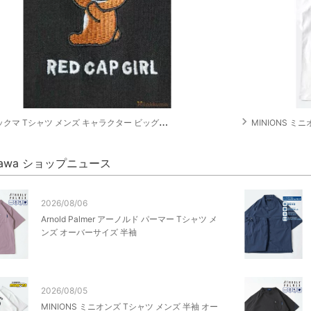
navigate_next
 Tシャツ メンズ キャラクター ビッグシルエット 刺繍 ワッペン 半袖 ティーシャツ
MINIONS ミニオン
kawa ショップニュース
2026/08/06
Arnold Palmer アーノルド パーマー Tシャツ メ
ンズ オーバーサイズ 半袖
2026/08/05
MINIONS ミニオンズ Tシャツ メンズ 半袖 オー