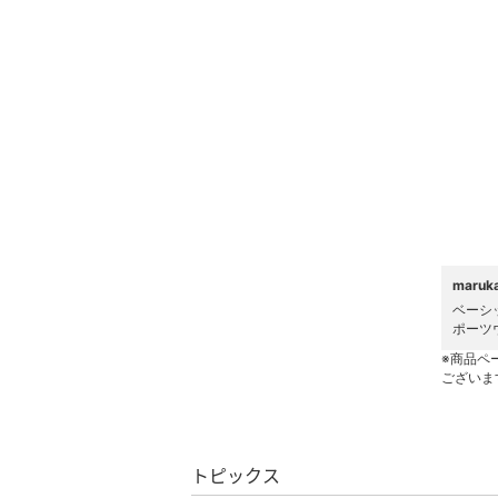
ヘアケア
フレグランス
メイク道具・美容器具
コフレ・キット・セット
食器・調理器具・キッチ
ン用品
maru
インテリア・生活雑貨
ベーシ
ポーツ
※商品ペ
スマホグッズ・オーディ
ございま
オ機器
スポーツ・アウトドア用
品
トピックス