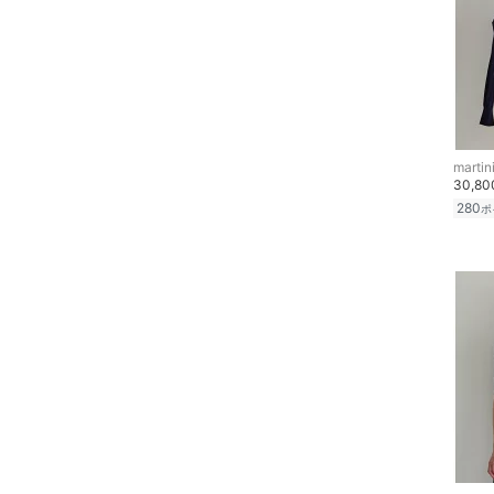
martin
30,8
280
ポ