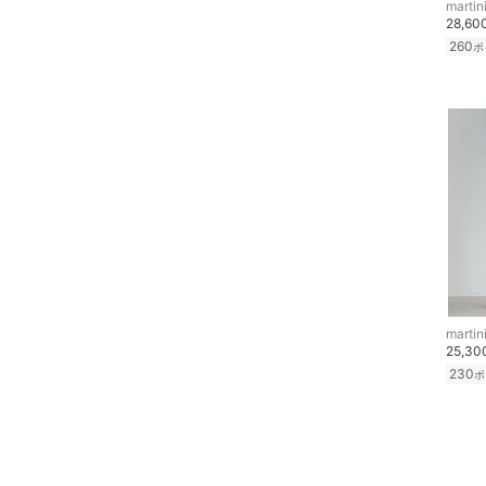
martin
28,6
260
ポ
martin
25,3
230
ポ