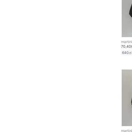
ヘアケア
20
20.5
21
21.5
フレグランス
22
22.5
メイク道具・美容器具
23
23.5
martin
70,4
コフレ・キット・セット
24
24.5
640
ポ
25
25.5
食器・調理器具・キッチ
ン用品
26
26.5
インテリア・生活雑貨
27
27.5
28
28.5
スマホグッズ・オーディ
オ機器
29
29.5
30
30.5
スポーツ・アウトドア用
品
フリー
31
martin