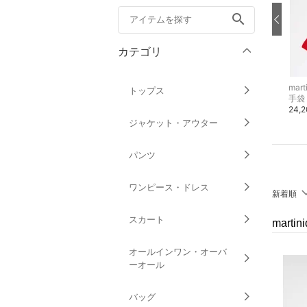
search
カテゴリ
martinique
martinique
mart
トップス
その他のパンツ
その他のパンツ
手袋
20,900円
25,300円
24,
ジャケット・アウター
パンツ
ワンピース・ドレス
新着順
スカート
mart
オールインワン・オーバ
ーオール
バッグ