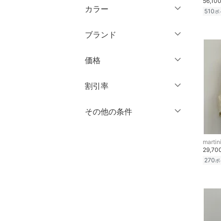
56,10
ミドル丈
マタニティウェア・ベビ
カラー
510
ポ
ミニ丈・ショート丈
長袖
ー用品
靴サイズ（cm）
ロング丈
膝丈・ミディ丈
ブランド
スーツ・フォーマル
9
9.5
クリア
絞り込み
クリア
絞り込み
ミモレ丈
ブランド一覧からさがす >
10
10.5
価格
水着・スイムグッズ
ロング丈・マキシ丈
11
11.5
円
～
円
割引率
着物・浴衣・和装小物
クリア
絞り込み
12
12.5
スキンケア
％OFF
～
％OFF
その他の条件
13
13.5
絞り込み
クリア
絞り込み
14
14.5
ベースメイク
クーポン対象のみ表示
絞り込み
martin
15
15.5
29,7
スーパーDEALのみ表示
メイクアップ
270
ポ
16
16.5
クリア
絞り込み
ネイル
17
17.5
18
18.5
ボディケア・オーラルケ
ア
19
19.5