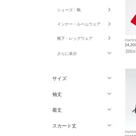
シューズ・靴
インナー・ルームウェア
靴下・レッグウェア
martin
24,2
220
ポ
さらに表示
ファッション雑貨
サイズ
アクセサリー・腕時計
ウェア（S/M/L）
袖丈
財布・ポーチ・ケース
～XS
S
着丈
帽子
ノースリーブ
M
L
半袖
XL
XXL
スカート丈
ヘアアクセサリー
ショート丈
martin
七分袖・五分袖
3XL～
フリー