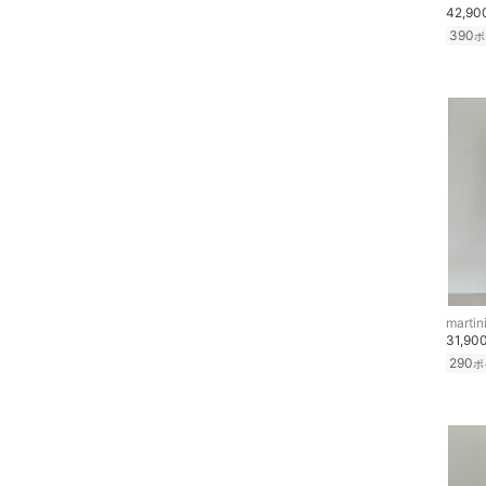
文房具
42,9
クリア
絞り込み
390
ポ
ペット用品
福袋・ギフト・その他
martin
31,90
290
ポ