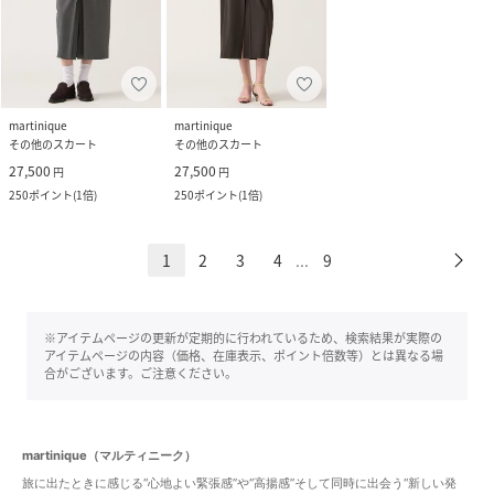
martinique
martinique
その他のスカート
その他のスカート
27,500
27,500
円
円
250
ポイント
(
1倍
)
250
ポイント
(
1倍
)
1
2
3
4
9
...
※アイテムページの更新が定期的に行われているため、検索結果が実際の
アイテムページの内容（価格、在庫表示、ポイント倍数等）とは異なる場
合がございます。ご注意ください。
martinique（マルティニーク）
旅に出たときに感じる“心地よい緊張感”や“高揚感”そして同時に出会う“新しい発