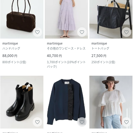
martinique
martinique
martinique
ハンドバッグ
その他のワンピース・ドレス
トートバッグ
88,000
40,700
27,500
円
円
円
800
ポイント
(
1倍
)
3,700
ポイント
(
10%ポイント
250
ポイント
(
1倍
)
バック
)