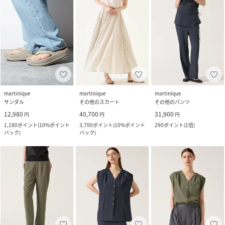
martinique
martinique
martinique
サンダル
その他のスカート
その他のパンツ
12,980
40,700
31,900
円
円
円
1,180
ポイント
(
10%ポイント
3,700
ポイント
(
10%ポイント
290
ポイント
(
1倍
)
バック
)
バック
)