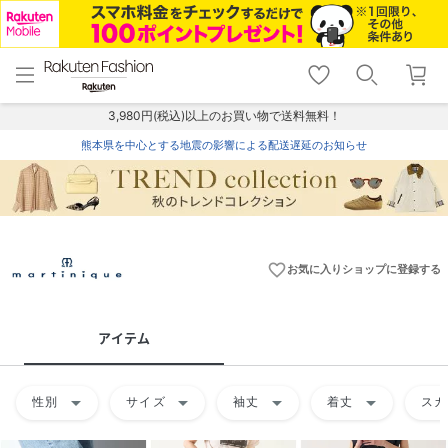
menu
home
search
favorite_border
shopping_cart
lock_outline
メニュー
トップ
検索
お気に入り
カート
ログイン
3,980円(税込)以上のお買い物で送料無料！
熊本県を中心とする地震の影響による配送遅延のお知らせ
favorite_border
お気に入りショップに登録する
アイテム
arrow_drop_down
arrow_drop_down
arrow_drop_down
arrow_drop_down
性別
サイズ
袖丈
着丈
スカ