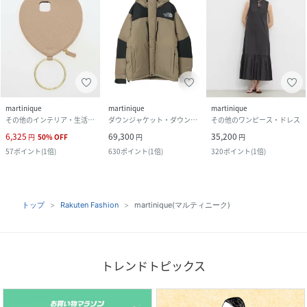
martinique
martinique
martinique
その他のインテリア・生活雑貨
ダウンジャケット・ダウンベスト
その他のワンピース・ドレス
6,325
69,300
35,200
円
50
%
OFF
円
円
57
ポイント
(
1倍
)
630
ポイント
(
1倍
)
320
ポイント
(
1倍
)
トップ
Rakuten Fashion
martinique(マルティニーク)
トレンドトピックス