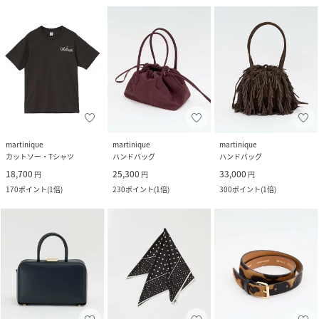
martinique
martinique
martinique
カットソー・Tシャツ
ハンドバッグ
ハンドバッグ
18,700
25,300
33,000
円
円
円
170
ポイント
(
1倍
)
230
ポイント
(
1倍
)
300
ポイント
(
1倍
)