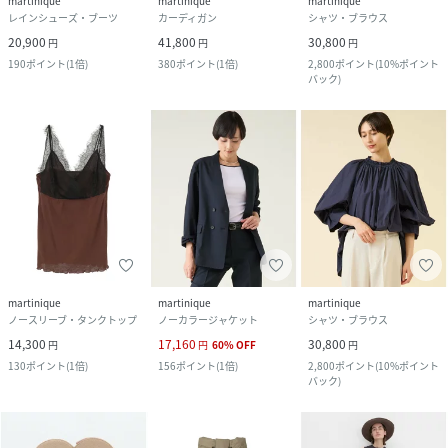
martinique
martinique
martinique
レインシューズ・ブーツ
カーディガン
シャツ・ブラウス
20,900
41,800
30,800
円
円
円
190
ポイント
(
1倍
)
380
ポイント
(
1倍
)
2,800
ポイント
(
10%ポイント
バック
)
martinique
martinique
martinique
ノースリーブ・タンクトップ
ノーカラージャケット
シャツ・ブラウス
14,300
17,160
30,800
円
円
60
%
OFF
円
130
ポイント
(
1倍
)
156
ポイント
(
1倍
)
2,800
ポイント
(
10%ポイント
バック
)