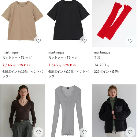
martinique
martinique
martinique
カットソー・Tシャツ
カットソー・Tシャツ
手袋
7,546
7,546
24,200
円
30
%
OFF
円
30
%
OFF
円
686
ポイント
(
10%ポイントバ
686
ポイント
(
10%ポイントバ
220
ポイント
(
1倍
)
ック
)
ック
)