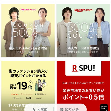
人気順
絞り込み
swap_vert