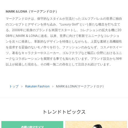
MARK＆LONA（マークアンドロナ）
マークアンドロナは、保守的なスタイルが主流だったゴルフアパレルの世界に独自
のコンセプトとデザインを持ち込み、"Luxury Golf"という新たな概念を打ち立て
る。2006年に前身のブランドを米国でスタートし、コレクションの拡大を機に20
08年にMARK & LONAに改名。以来、世界に向けて斬新でユニークなコレクショ
ンを次々に発表し、革新的なデザインを特徴としながらも、上質な素材と高機能性
を追求する妥協のないモノ作りを行う。ファッションのみならず、コスメやスイー
ツ、著名なキャラクターやスニーカー、ゴルフクラブなど幅広い分野におけるユニ
ークなコラボレーションを展開する事でも知られています。ブランド設立から16年
以上が経過した現在も、その唯一無二の存在として注目され続けています。
トップ
Rakuten Fashion
MARK＆LONA(マークアンドロナ)
トレンドトピックス