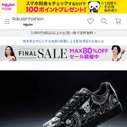
menu
home
search
favorite_border
shopping_cart
lock_outline
メニュー
トップ
検索
お気に入り
カート
ログイン
3,980円(税込)以上のお買い物で送料無料！
熊本県を中心とする地震の影響による配送遅延のお知らせ