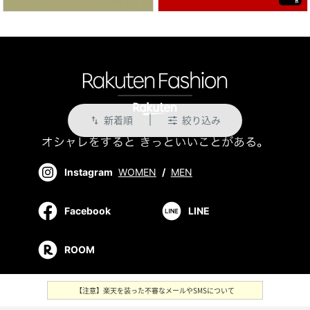
新着順
絞り込み
swap_vert
Instagram
WOMEN
/
MEN
Facebook
LINE
ROOM
【注意】楽天を装った不審なメールやSMSについて