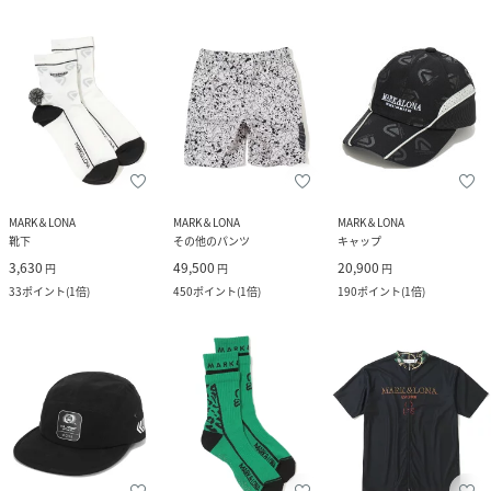
MARK＆LONA
MARK＆LONA
MARK＆LONA
靴下
その他のパンツ
キャップ
3,630
49,500
20,900
円
円
円
33
ポイント
(
1倍
)
450
ポイント
(
1倍
)
190
ポイント
(
1倍
)