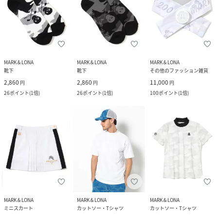
MARK＆LONA
MARK＆LONA
MARK＆LONA
靴下
靴下
その他のファッション雑貨
2,860
2,860
11,000
円
円
円
26
ポイント
(
1倍
)
26
ポイント
(
1倍
)
100
ポイント
(
1倍
)
MARK＆LONA
MARK＆LONA
MARK＆LONA
ミニスカート
カットソー・Tシャツ
カットソー・Tシャツ