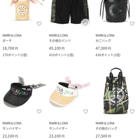
MARK＆LONA
MARK＆LONA
MARK＆LONA
ポーチ
その他のパンツ
かごバッグ
18,700
45,100
47,300
円
円
円
170
ポイント
(
1倍
)
410
ポイント
(
1倍
)
430
ポイント
(
1倍
)
MARK＆LONA
MARK＆LONA
MARK＆LONA
サンバイザー
サンバイザー
その他のバッグ
23,100
23,100
27,500
円
円
円