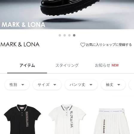
favorite_border
お気に入りショップに登録する
アイテム
スタイリング
お知らせ
NEW
arrow_drop_down
arrow_drop_down
arrow_drop_down
arrow_drop_down
性別
サイズ
パンツ丈
袖丈