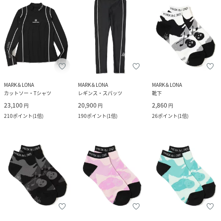
MARK＆LONA
MARK＆LONA
MARK＆LONA
カットソー・Tシャツ
レギンス・スパッツ
靴下
23,100
20,900
2,860
円
円
円
210
ポイント
(
1倍
)
190
ポイント
(
1倍
)
26
ポイント
(
1倍
)