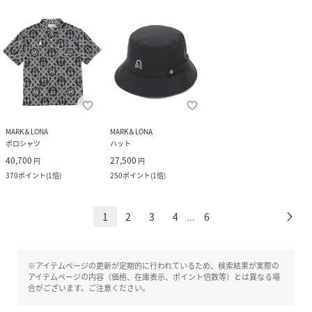
MARK＆LONA
MARK＆LONA
ポロシャツ
ハット
40,700
27,500
円
円
370
ポイント
(
1倍
)
250
ポイント
(
1倍
)
1
2
3
4
6
...
※アイテムページの更新が定期的に行われているため、検索結果が実際の
アイテムページの内容（価格、在庫表示、ポイント倍数等）とは異なる場
合がございます。ご注意ください。