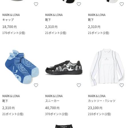
MARK＆LONA
MARK＆LONA
MARK＆LONA
キャップ
靴下
靴下
18,700
2,310
2,310
円
円
円
170
ポイント
(
1倍
)
21
ポイント
(
1倍
)
21
ポイント
(
1倍
)
MARK＆LONA
MARK＆LONA
MARK＆LONA
靴下
スニーカー
カットソー・Tシャツ
2,310
40,700
23,100
円
円
円
21
ポイント
(
1倍
)
370
ポイント
(
1倍
)
210
ポイント
(
1倍
)