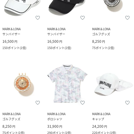
MARK＆LONA
MARK＆LONA
MARK＆LONA
サンバイザー
サンバイザー
ゴルフグッズ
16,500
16,500
8,250
円
円
円
150
ポイント
(
1倍
)
150
ポイント
(
1倍
)
75
ポイント
(
1倍
)
MARK＆LONA
MARK＆LONA
MARK＆LONA
ゴルフグッズ
ポロシャツ
キャップ
8,250
31,900
24,200
円
円
円
75
ポイント
(
1倍
)
290
ポイント
(
1倍
)
220
ポイント
(
1倍
)