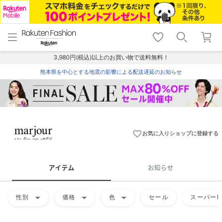
menu
home
search
favorite_border
shopping_cart
lock_outline
メニュー
トップ
検索
お気に入り
カート
ログイン
3,980円(税込)以上のお買い物で送料無料！
熊本県を中心とする地震の影響による配送遅延のお知らせ
favorite_border
お気に入りショップに登録する
アイテム
お知らせ
arrow_drop_down
arrow_drop_down
arrow_drop_down
性別
価格
色
セール
スーパーD