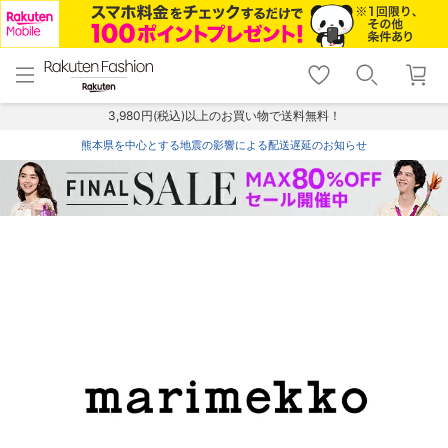
menu
home
search
favorite_border
shopping_cart
lock_outline
メニュー
トップ
検索
お気に入り
カート
ログイン
3,980円(税込)以上のお買い物で送料無料！
熊本県を中心とする地震の影響による配送遅延のお知らせ