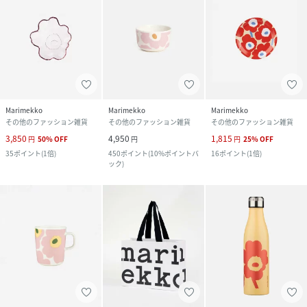
Marimekko
Marimekko
Marimekko
その他のファッション雑貨
その他のファッション雑貨
その他のファッション雑貨
3,850
4,950
1,815
円
50
%
OFF
円
円
25
%
OFF
35
ポイント
(
1倍
)
450
ポイント
(
10%ポイントバ
16
ポイント
(
1倍
)
ック
)