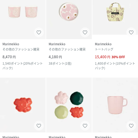
Marimekko
Marimekko
Marimekko
その他のファッション雑貨
その他のファッション雑貨
トートバッグ
8,470
4,180
15,400
円
円
円
30
%
OFF
1,540
ポイント
(
20%ポイント
38
ポイント
(
1倍
)
1,400
ポイント
(
10%ポイント
バック
)
バック
)
Marimekko
Marimekko
Marimekko