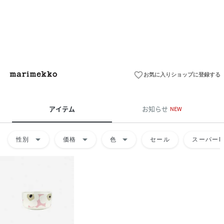
favorite_border
お気に入りショップに登録する
アイテム
お知らせ
NEW
arrow_drop_down
arrow_drop_down
arrow_drop_down
性別
価格
色
セール
スーパーD