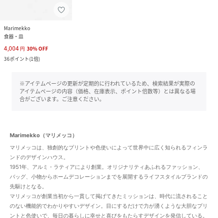
Marimekko
食器・皿
4,004
円
30
%
OFF
36
ポイント
(
1倍
)
※アイテムページの更新が定期的に行われているため、検索結果が実際の
アイテムページの内容（価格、在庫表示、ポイント倍数等）とは異なる場
合がございます。ご注意ください。
Marimekko（マリメッコ）
マリメッコは、独創的なプリントや色使いによって世界中に広く知られるフィンラ
ンドのデザインハウス。
1951年、アルミ・ラティアにより創業。オリジナリティあふれるファッション、
バッグ、小物からホームデコレーションまでを展開するライフスタイルブランドの
先駆けとなる。
マリメッコが創業当初から一貫して掲げてきたミッションは、時代に流されること
のない機能的でわかりやすいデザイン。目にするだけで力が湧くような大胆なプリ
ントと色使いで、毎日の暮らしに幸せと喜びをもたらすデザインを発信している。