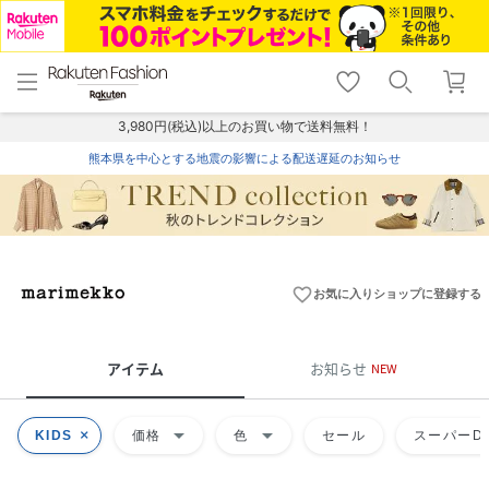
menu
home
search
favorite_border
shopping_cart
lock_outline
メニュー
トップ
検索
お気に入り
カート
ログイン
3,980円(税込)以上のお買い物で送料無料！
熊本県を中心とする地震の影響による配送遅延のお知らせ
favorite_border
お気に入りショップに登録する
アイテム
お知らせ
NEW
arrow_drop_down
arrow_drop_down
KIDS
価格
色
セール
スーパーDE