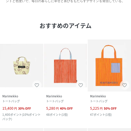
ントと色使いで、毎日の暮らしに幸せと喜びをもたらすデザインを発信している。
おすすめのアイテム
Marimekko
Marimekko
Marimekko
トートバッグ
トートバッグ
トートバッグ
15,400
5,280
5,225
円
30
%
OFF
円
40
%
OFF
円
50
%
OFF
1,400
ポイント
(
10%ポイント
48
ポイント
(
1倍
)
47
ポイント
(
1倍
)
バック
)