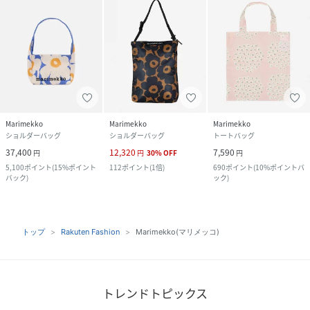
Marimekko
Marimekko
Marimekko
ショルダーバッグ
ショルダーバッグ
トートバッグ
37,400
12,320
7,590
円
円
30
%
OFF
円
5,100
ポイント
(
15%ポイント
112
ポイント
(
1倍
)
690
ポイント
(
10%ポイントバ
バック
)
ック
)
トップ
Rakuten Fashion
Marimekko(マリメッコ)
トレンドトピックス