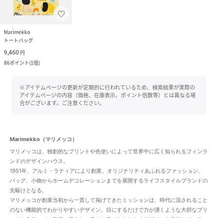
Marimekko
トートバッグ
9,460
円
86
ポイント
(
1倍
)
※アイテムページの更新が定期的に行われているため、検索結果が実際の
アイテムページの内容（価格、在庫表示、ポイント倍数等）とは異なる場
合がございます。ご注意ください。
Marimekko（マリメッコ）
マリメッコは、独創的なプリントや色使いによって世界中に広く知られるフィンラ
ンドのデザインハウス。
1951年、アルミ・ラティアにより創業。オリジナリティあふれるファッション、
バッグ、小物からホームデコレーションまでを展開するライフスタイルブランドの
先駆けとなる。
マリメッコが創業当初から一貫して掲げてきたミッションは、時代に流されること
のない機能的でわかりやすいデザイン。目にするだけで力が湧くような大胆なプリ