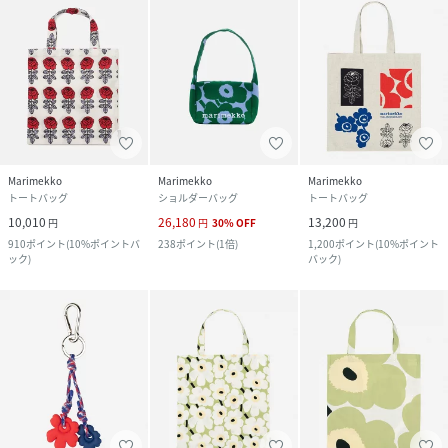
Marimekko
Marimekko
Marimekko
トートバッグ
ショルダーバッグ
トートバッグ
10,010
26,180
13,200
円
円
30
%
OFF
円
910
ポイント
(
10%ポイントバ
238
ポイント
(
1倍
)
1,200
ポイント
(
10%ポイント
ック
)
バック
)