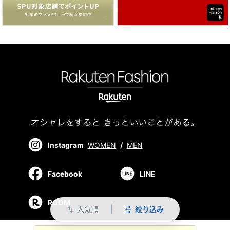
Instagram
WOMEN
/
MEN
Facebook
LINE
ROOM
人気順
絞り込み
swap_vert