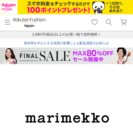
menu
home
search
favorite_border
shopping_cart
lock_outline
メニュー
トップ
検索
お気に入り
カート
ログイン
3,980円(税込)以上のお買い物で送料無料！
熊本県を中心とする地震の影響による配送遅延のお知らせ