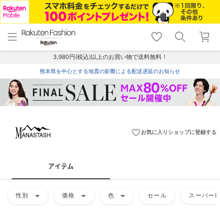
menu
home
search
favorite_border
shopping_cart
lock_outline
メニュー
トップ
検索
お気に入り
カート
ログイン
3,980円(税込)以上のお買い物で送料無料！
熊本県を中心とする地震の影響による配送遅延のお知らせ
favorite_border
お気に入りショップに登録する
アイテム
arrow_drop_down
arrow_drop_down
arrow_drop_down
性別
価格
色
セール
スーパーD