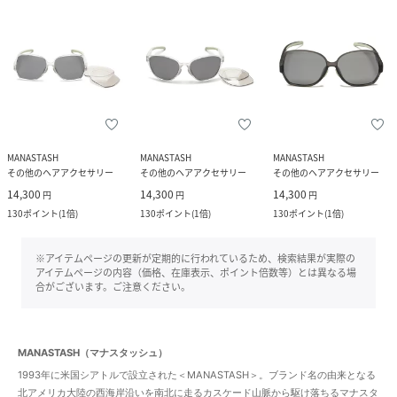
MANASTASH
MANASTASH
MANASTASH
その他のヘアアクセサリー
その他のヘアアクセサリー
その他のヘアアクセサリー
14,300
14,300
14,300
円
円
円
130
ポイント
(
1倍
)
130
ポイント
(
1倍
)
130
ポイント
(
1倍
)
※アイテムページの更新が定期的に行われているため、検索結果が実際の
アイテムページの内容（価格、在庫表示、ポイント倍数等）とは異なる場
合がございます。ご注意ください。
MANASTASH（マナスタッシュ）
1993年に米国シアトルで設立された＜MANASTASH＞。ブランド名の由来となる
北アメリカ大陸の西海岸沿いを南北に走るカスケード山脈から駆け落ちるマナスタ