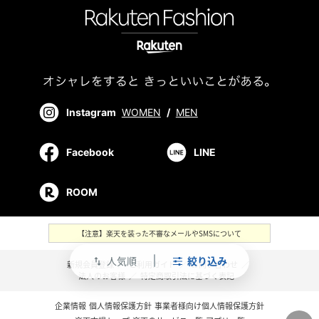
Instagram
WOMEN
/
MEN
Facebook
LINE
ROOM
【注意】楽天を装った不審なメールやSMSについて
人気順
絞り込み
swap_vert
新規会員登録
／
ご利用ガイド
／
お問い合わせ
／
法人のお客様
／
特定商取引法に基づく表記
企業情報
個人情報保護方針
事業者様向け個人情報保護方針