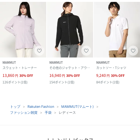
MAMMUT
MAMMUT
MAMMUT
スウェット・トレーナー
その他のジャケット・アウター
カットソー・Tシャツ
13,860
16,940
9,240
円
30
%
OFF
円
30
%
OFF
円
30
%
OFF
126
ポイント
(
1倍
)
154
ポイント
(
1倍
)
84
ポイント
(
1倍
)
トップ
Rakuten Fashion
MAMMUT(マムート)
ファッション雑貨
手袋
レディース