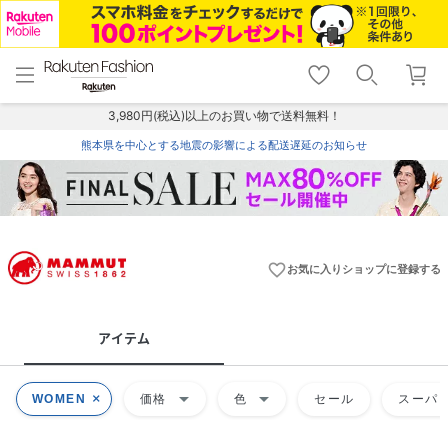
menu
home
search
favorite_border
shopping_cart
lock_outline
メニュー
トップ
検索
お気に入り
カート
ログイン
3,980円(税込)以上のお買い物で送料無料！
熊本県を中心とする地震の影響による配送遅延のお知らせ
favorite_border
お気に入りショップに登録する
アイテム
arrow_drop_down
arrow_drop_down
WOMEN
価格
色
セール
スーパー