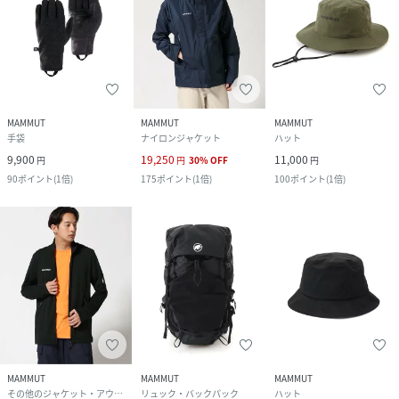
MAMMUT
MAMMUT
MAMMUT
手袋
ナイロンジャケット
ハット
9,900
19,250
11,000
円
円
30
%
OFF
円
90
ポイント
(
1倍
)
175
ポイント
(
1倍
)
100
ポイント
(
1倍
)
MAMMUT
MAMMUT
MAMMUT
その他のジャケット・アウター
リュック・バックパック
ハット