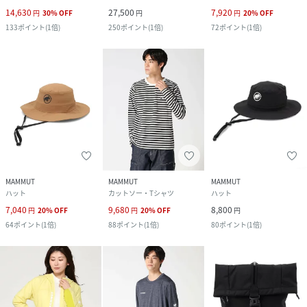
14,630
27,500
7,920
円
30
%
OFF
円
円
20
%
OFF
133
ポイント
(
1倍
)
250
ポイント
(
1倍
)
72
ポイント
(
1倍
)
MAMMUT
MAMMUT
MAMMUT
ハット
カットソー・Tシャツ
ハット
7,040
9,680
8,800
円
20
%
OFF
円
20
%
OFF
円
64
ポイント
(
1倍
)
88
ポイント
(
1倍
)
80
ポイント
(
1倍
)