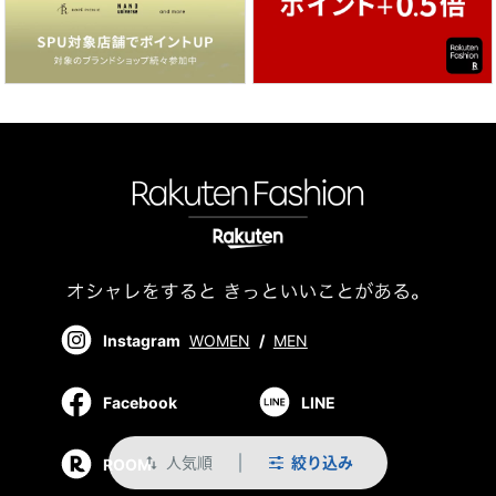
Instagram
WOMEN
/
MEN
Facebook
LINE
人気順
絞り込み
swap_vert
ROOM