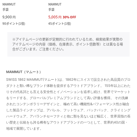
MAMMUT
MAMMUT
手袋
手袋
9,900
5,005
円
円
30
%
OFF
90
ポイント
(
1倍
)
45
ポイント
(
1倍
)
※アイテムページの更新が定期的に行われているため、検索結果が実際の
アイテムページの内容（価格、在庫表示、ポイント倍数等）とは異なる場
合がございます。ご注意ください。
MAMMUT（マムート）
SWISS 1862 MAMMUT(マムート)は、1862年にスイスで設立された高品質のプロ
ダクトと類い稀なブランド体験を提供するアウトドアブランド。 155年以上にわた
りその代名詞とも言える安全性とイノベーションを追求し続け、世界でマーケット
をリードする、グローバルプレミアムブランドとして高い評価を獲得。 その洗練
されたコンテンポラリーデザインと、極めて高い機能性&パフォーマンス性が融合
した製品ラインナップは、アパレル、フットウェア、バックパック、クライミング
ハードウェア、アバランチセーフティと他に類を見ないほど幅広く、世界屈指の長
い歴史と伝統をも誇る稀有なアウトドアブランドの一つとして、世界約40の国・
地域で展開しています。