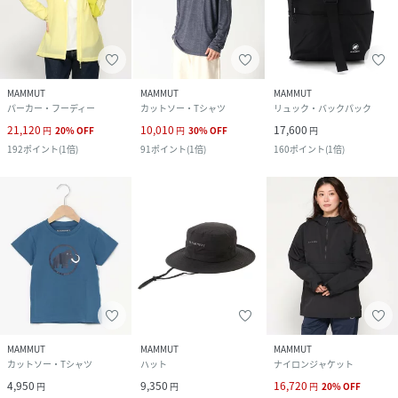
MAMMUT
MAMMUT
MAMMUT
パーカー・フーディー
カットソー・Tシャツ
リュック・バックパック
21,120
10,010
17,600
円
20
%
OFF
円
30
%
OFF
円
192
ポイント
(
1倍
)
91
ポイント
(
1倍
)
160
ポイント
(
1倍
)
MAMMUT
MAMMUT
MAMMUT
カットソー・Tシャツ
ハット
ナイロンジャケット
4,950
9,350
16,720
円
円
円
20
%
OFF