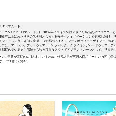
MUT（マムート）
SS 1862 MAMMUT(マムート)は、1862年にスイスで設立された高品質のプロ
 155年以上にわたりその代名詞とも言える安全性とイノベーションを追求し続け、
ランドとして高い評価を獲得。 その洗練されたコンテンポラリーデザインと、極め
ップは、アパレル、フットウェア、バックパック、クライミングハードウェア、ア
界屈指の長い歴史と伝統をも誇る稀有なアウトドアブランドの一つとして、世界約4
ージの更新が定期的に行われているため、検索結果が実際の商品ページの内容（価
す。ご注意ください。