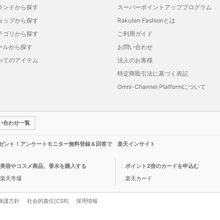
ランドから探す
スーパーポイントアッププログラム
ョップから探す
Rakuten Fashionとは
テゴリから探す
ご利用ガイド
ールから探す
お問い合わせ
べてのアイテム
法人のお客様
特定商取引法に基づく表記
Omni-Channel Platformについて
い合わせ一覧
レゼント！アンケートモニター無料登録＆回答で 楽天インサイト
美容やコスメ商品、香水を購入する
ポイント2倍のカードを申込む
楽天市場
楽天カード
保護方針
社会的責任[CSR]
採用情報