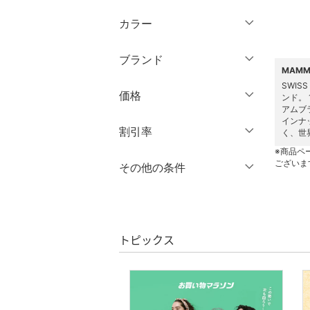
トップス
カラー
ジャケット・アウター
ブランド
パンツ
MAM
ブランド一覧からさがす >
SWI
価格
ンド。
ワンピース・ドレス
アムブ
インナ
円
～
円
割引率
スカート
く、世
※商品ペ
オールインワン・オーバ
ございま
％OFF
～
％OFF
その他の条件
絞り込み
クリア
絞り込み
ーオール
クーポン対象のみ表示
絞り込み
バッグ
スーパーDEALのみ表示
トピックス
シューズ・靴
クリア
絞り込み
インナー・ルームウェア
ファッション雑貨