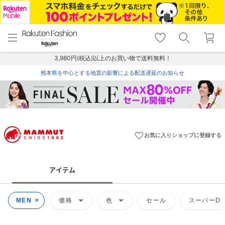
menu
home
search
favorite_border
shopping_cart
lock_outline
メニュー
トップ
検索
お気に入り
カート
ログイン
3,980円(税込)以上のお買い物で送料無料！
熊本県を中心とする地震の影響による配送遅延のお知らせ
favorite_border
お気に入りショップに登録する
アイテム
arrow_drop_down
arrow_drop_down
MEN
価格
色
セール
スーパーDE