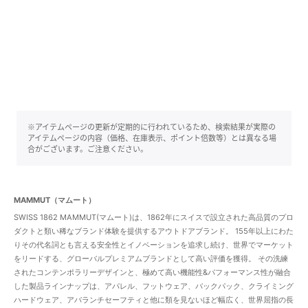
※アイテムページの更新が定期的に行われているため、検索結果が実際の
アイテムページの内容（価格、在庫表示、ポイント倍数等）とは異なる場
合がございます。ご注意ください。
MAMMUT（マムート）
SWISS 1862 MAMMUT(マムート)は、1862年にスイスで設立された高品質のプロ
ダクトと類い稀なブランド体験を提供するアウトドアブランド。 155年以上にわた
りその代名詞とも言える安全性とイノベーションを追求し続け、世界でマーケット
をリードする、グローバルプレミアムブランドとして高い評価を獲得。 その洗練
されたコンテンポラリーデザインと、極めて高い機能性&パフォーマンス性が融合
した製品ラインナップは、アパレル、フットウェア、バックパック、クライミング
ハードウェア、アバランチセーフティと他に類を見ないほど幅広く、世界屈指の長