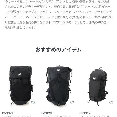
をリードする、グローバルプレミアムブランドとして高い評価を獲得。 その洗練
されたコンテンポラリーデザインと、極めて高い機能性&パフォーマンス性が融合
した製品ラインナップは、アパレル、フットウェア、バックパック、クライミング
ハードウェア、アバランチセーフティと他に類を見ないほど幅広く、世界屈指の長
い歴史と伝統をも誇る稀有なアウトドアブランドの一つとして、世界約40の国・
地域で展開しています。
おすすめのアイテム
MAMMUT
MAMMUT
MAMMUT
リュック・バックパック
リュック・バックパック
リュック・バックパック