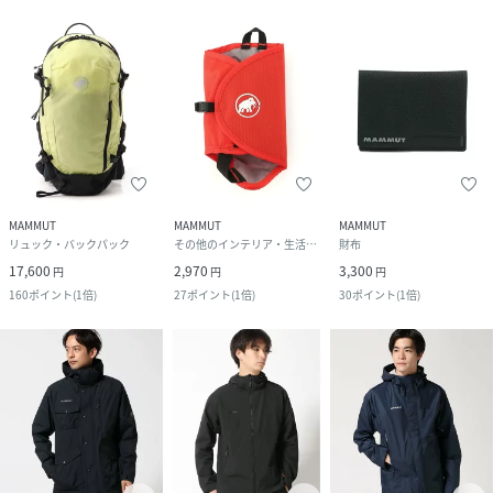
MAMMUT
MAMMUT
MAMMUT
リュック・バックパック
その他のインテリア・生活雑貨
財布
17,600
2,970
3,300
円
円
円
160
ポイント
(
1倍
)
27
ポイント
(
1倍
)
30
ポイント
(
1倍
)