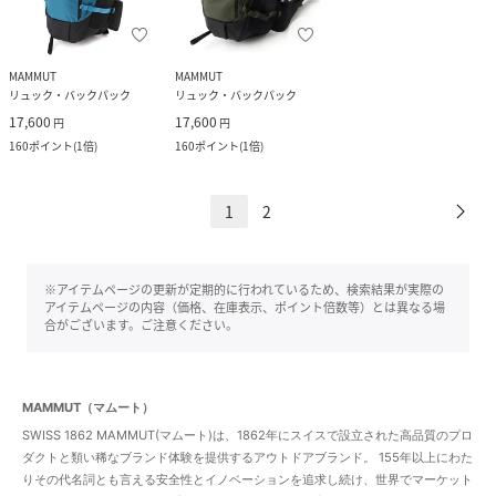
MAMMUT
MAMMUT
リュック・バックパック
リュック・バックパック
17,600
17,600
円
円
160
ポイント
(
1倍
)
160
ポイント
(
1倍
)
1
2
※アイテムページの更新が定期的に行われているため、検索結果が実際の
アイテムページの内容（価格、在庫表示、ポイント倍数等）とは異なる場
合がございます。ご注意ください。
MAMMUT（マムート）
SWISS 1862 MAMMUT(マムート)は、1862年にスイスで設立された高品質のプロ
ダクトと類い稀なブランド体験を提供するアウトドアブランド。 155年以上にわた
りその代名詞とも言える安全性とイノベーションを追求し続け、世界でマーケット