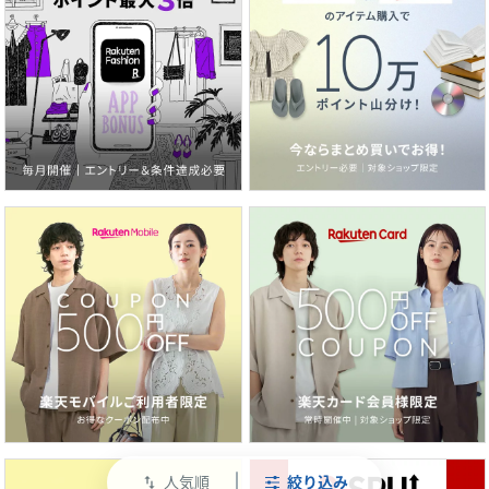
人気順
絞り込み
swap_vert