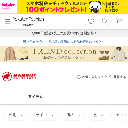
menu
home
search
favorite_border
shopping_cart
lock_outline
メニュー
トップ
検索
お気に入り
カート
ログイン
3,980円(税込)以上のお買い物で送料無料！
熊本県を中心とする地震の影響による配送遅延のお知らせ
favorite_border
お気に入りショップに登録する
アイテム
arrow_drop_down
arrow_drop_down
arrow_drop_down
arrow_drop_down
性別
サイズ
価格
色
セール