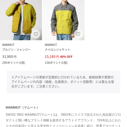
MAMMUT
MAMMUT
ブルゾン・ジャンパー
ナイロンジャケット
31,900
15,180
円
円
40
%
OFF
290
ポイント
(
1倍
)
138
ポイント
(
1倍
)
※アイテムページの更新が定期的に行われているため、検索結果が実際の
アイテムページの内容（価格、在庫表示、ポイント倍数等）とは異なる場
合がございます。ご注意ください。
MAMMUT（マムート）
SWISS 1862 MAMMUT(マムート)は、1862年にスイスで設立された高品質のプロ
ダクトと類い稀なブランド体験を提供するアウトドアブランド。 155年以上にわた
りその代名詞とも言える安全性とイノベーションを追求し続け、世界でマーケット