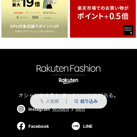
人気順
絞り込み
swap_vert
Instagram
WOMEN
/
MEN
Facebook
LINE