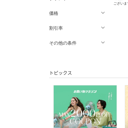
長袖
バッグ
ございま
ロング丈
クリア
絞り込み
ブランド一覧からさがす >
価格
シューズ・靴
クリア
絞り込み
クリア
絞り込み
円
～
円
割引率
インナー・ルームウェア
％OFF
～
％OFF
その他の条件
靴下・レッグウェア
絞り込み
クリア
絞り込み
クーポン対象のみ表示
ファッション雑貨
絞り込み
スーパーDEALのみ表示
アクセサリー・腕時計
トピックス
クリア
絞り込み
財布・ポーチ・ケース
帽子
ヘアアクセサリー
マタニティウェア・ベビ