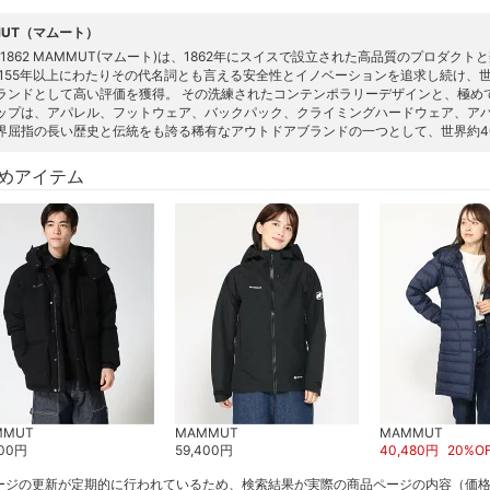
MUT（マムート）
SS 1862 MAMMUT(マムート)は、1862年にスイスで設立された高品質のプロ
 155年以上にわたりその代名詞とも言える安全性とイノベーションを追求し続け、
ランドとして高い評価を獲得。 その洗練されたコンテンポラリーデザインと、極め
ップは、アパレル、フットウェア、バックパック、クライミングハードウェア、ア
界屈指の長い歴史と伝統をも誇る稀有なアウトドアブランドの一つとして、世界約4
めアイテム
MMUT
MAMMUT
MAMMUT
00
円
59,400
円
40,480
円
20
%O
ージの更新が定期的に行われているため、検索結果が実際の商品ページの内容（価