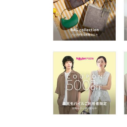
フレグランス
メイク道具・美容器具
コフレ・キット・セット
食器・調理器具・キッチ
ン用品
インテリア・生活雑貨
スマホグッズ・オーディ
オ機器
スポーツ・アウトドア用
品
文房具