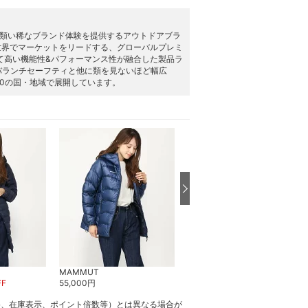
ダクトと類い稀なブランド体験を提供するアウトドアブラ
世界でマーケットをリードする、グローバルプレミ
て高い機能性&パフォーマンス性が融合した製品ラ
バランチセーフティと他に類を見ないほど幅広
0の国・地域で展開しています。
MAMMUT
MAMMUT
FF
55,000
円
55,000
円
格、在庫表示、ポイント倍数等）とは異なる場合が