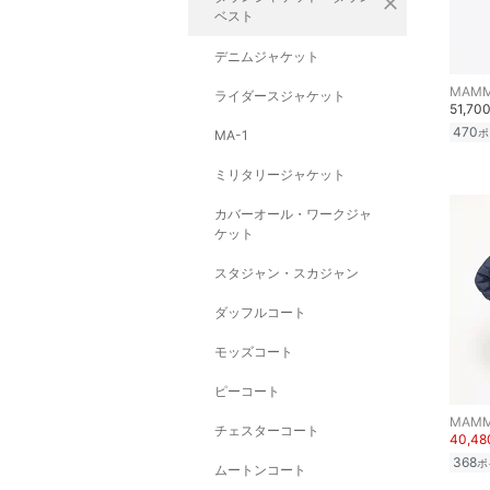
close
ベスト
デニムジャケット
MAM
ライダースジャケット
51,70
470
ポ
MA-1
ミリタリージャケット
カバーオール・ワークジャ
ケット
スタジャン・スカジャン
ダッフルコート
モッズコート
ピーコート
MAM
チェスターコート
40,4
368
ポ
ムートンコート