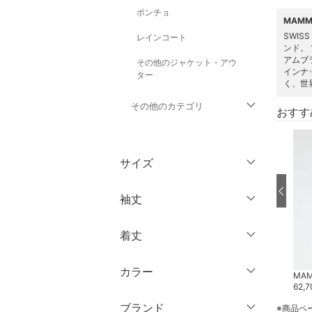
ポンチョ
MAM
SWI
レインコート
ンド。
アムブ
その他のジャケット・アウ
インナ
ター
く、世
その他のカテゴリ
おすす
トップス
サイズ
パンツ
ウェア（S/M/L）
袖丈
ワンピース・ドレス
～XS
S
着丈
スカート
ノースリーブ
M
L
半袖
XL
XXL
カラー
オールインワン・オーバ
MAMMUT
MAMMUT
MA
ショート丈
ーオール
19,360
円
20
%OFF
17,600
円
62,7
七分袖・五分袖
3XL～
フリー
ミドル丈
ブランド
※商品ペ