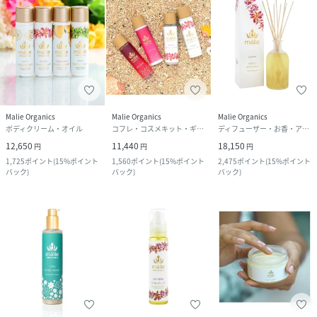
Malie Organics
Malie Organics
Malie Organics
ボディクリーム・オイル
コフレ・コスメキット・ギフトセット
ディフューザー・お香・アロマオイル・キャンドル
12,650
11,440
18,150
円
円
円
1,725
ポイント
(
15%ポイント
1,560
ポイント
(
15%ポイント
2,475
ポイント
(
15%ポイント
バック
)
バック
)
バック
)