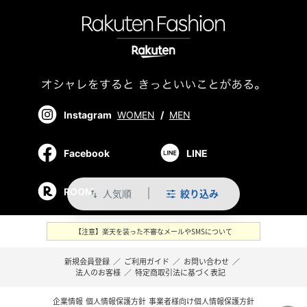
Instagram
WOMEN
/
MEN
Facebook
LINE
ROOM
人気順
絞り込み
swap_vert
【注意】楽天を装った不審なメールやSMSについて
新規会員登録
／
ご利用ガイド
／
お問い合わせ
／
法人のお客様
／
特定商取引法に基づく表記
企業情報
個人情報保護方針
事業者様向け個人情報保護方針