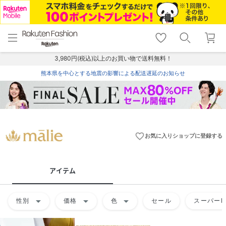
menu
home
search
favorite_border
shopping_cart
lock_outline
メニュー
トップ
検索
お気に入り
カート
ログイン
3,980円(税込)以上のお買い物で送料無料！
熊本県を中心とする地震の影響による配送遅延のお知らせ
favorite_border
お気に入りショップに登録する
アイテム
arrow_drop_down
arrow_drop_down
arrow_drop_down
性別
価格
色
セール
スーパーD