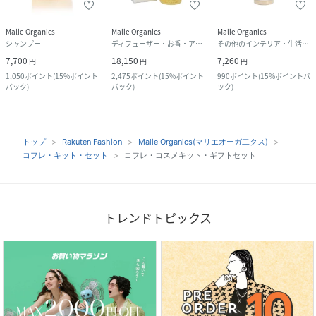
Malie Organics
Malie Organics
Malie Organics
シャンプー
ディフューザー・お香・アロマオイル・キャンドル
その他のインテリア・生活雑貨
7,700
18,150
7,260
円
円
円
1,050
ポイント
(
15%ポイント
2,475
ポイント
(
15%ポイント
990
ポイント
(
15%ポイントバ
バック
)
バック
)
ック
)
トップ
Rakuten Fashion
Malie Organics(マリエオーガ二クス)
コフレ・キット・セット
コフレ・コスメキット・ギフトセット
トレンドトピックス