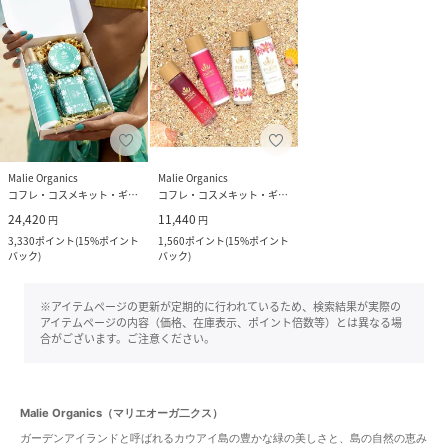
Malie Organics
Malie Organics
コフレ・コスメキット・ギフトセット
コフレ・コスメキット・ギフトセット
24,420
11,440
円
円
3,330
ポイント
(
15%ポイント
1,560
ポイント
(
15%ポイント
バック
)
バック
)
※アイテムページの更新が定期的に行われているため、検索結果が実際の
アイテムページの内容（価格、在庫表示、ポイント倍数等）とは異なる場
合がございます。ご注意ください。
Malie Organics（マリエオーガ二クス）
ガーデンアイランドと呼ばれるカウアイ島の豊かな緑の美しさと、島の自然の恵み