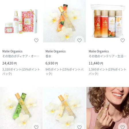
Malie Organics
Malie Organics
Malie Organics
その他のボディケア・オーラルケア
香水
その他のインテリア・生活雑貨
24,420
6,930
11,440
円
円
円
3,330
ポイント
(
15%ポイント
945
ポイント
(
15%ポイントバ
1,560
ポイント
(
15%ポイント
バック
)
ック
)
バック
)