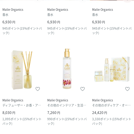
Malie Organics
Malie Organics
Malie Organics
香水
香水
香水
6,930
6,930
6,930
円
円
円
945
ポイント
(
15%ポイントバ
945
ポイント
(
15%ポイントバ
945
ポイント
(
15%ポイントバ
ック
)
ック
)
ック
)
Malie Organics
Malie Organics
Malie Organics
ディフューザー・お香・アロマオイル・キャンドル
その他のインテリア・生活雑貨
その他のボディケア・オーラルケア
8,030
7,260
24,420
円
円
円
1,095
ポイント
(
15%ポイント
990
ポイント
(
15%ポイントバ
3,330
ポイント
(
15%ポイント
バック
)
ック
)
バック
)