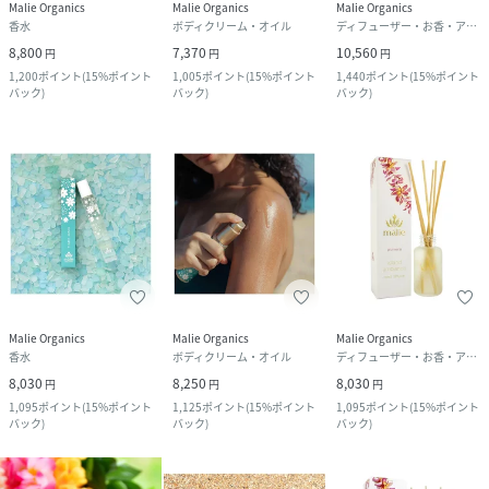
Malie Organics
Malie Organics
Malie Organics
香水
ボディクリーム・オイル
ディフューザー・お香・アロマオイル・キャンドル
8,800
7,370
10,560
円
円
円
1,200
ポイント
(
15%ポイント
1,005
ポイント
(
15%ポイント
1,440
ポイント
(
15%ポイント
バック
)
バック
)
バック
)
Malie Organics
Malie Organics
Malie Organics
香水
ボディクリーム・オイル
ディフューザー・お香・アロマオイル・キャンドル
8,030
8,250
8,030
円
円
円
1,095
ポイント
(
15%ポイント
1,125
ポイント
(
15%ポイント
1,095
ポイント
(
15%ポイント
バック
)
バック
)
バック
)