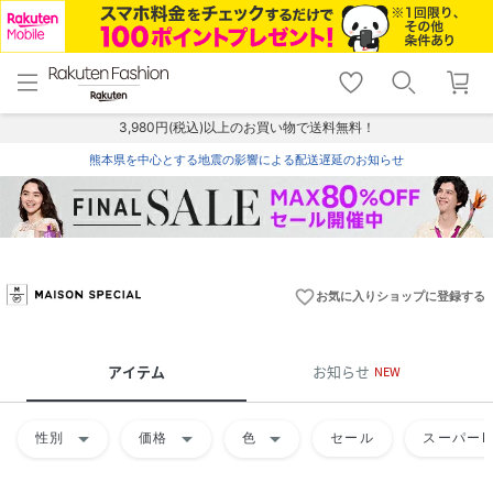
menu
home
search
favorite_border
shopping_cart
lock_outline
メニュー
トップ
検索
お気に入り
カート
ログイン
3,980円(税込)以上のお買い物で送料無料！
熊本県を中心とする地震の影響による配送遅延のお知らせ
favorite_border
お気に入りショップに登録する
アイテム
お知らせ
NEW
arrow_drop_down
arrow_drop_down
arrow_drop_down
性別
価格
色
セール
スーパーD