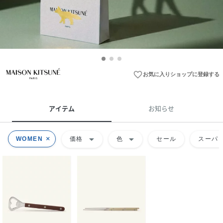
favorite_border
お気に入りショップに登録する
アイテム
お知らせ
arrow_drop_down
arrow_drop_down
WOMEN
価格
色
セール
スーパー