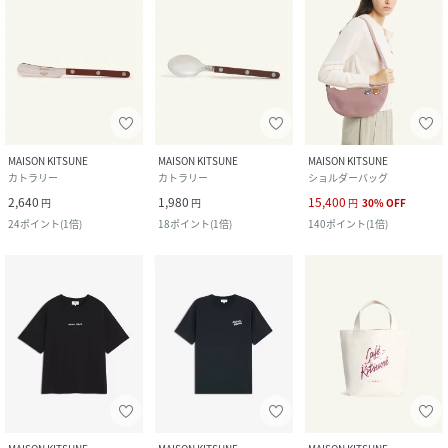
MAISON KITSUNE
MAISON KITSUNE
MAISON KITSUNE
カトラリー
カトラリー
ショルダーバッグ
2,640
1,980
15,400
円
円
円
30
%
OFF
24
ポイント
(
1倍
)
18
ポイント
(
1倍
)
140
ポイント
(
1倍
)