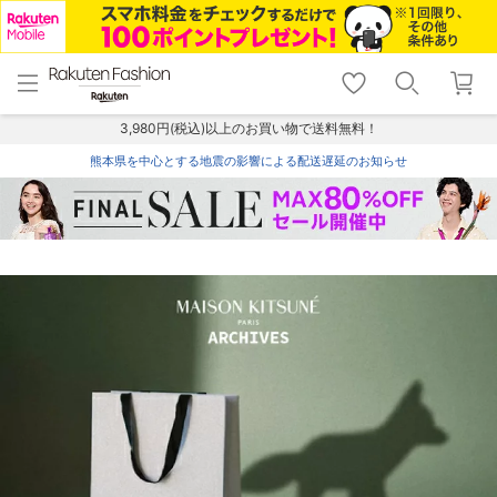
menu
home
search
favorite_border
shopping_cart
lock_outline
メニュー
トップ
検索
お気に入り
カート
ログイン
3,980円(税込)以上のお買い物で送料無料！
熊本県を中心とする地震の影響による配送遅延のお知らせ