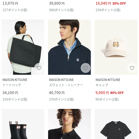
13,970
39,600
16,940
円
円
円
30
%
OFF
127
ポイント
(
1倍
)
360
ポイント
(
1倍
)
154
ポイント
(
1倍
)
MAISON KITSUNE
MAISON KITSUNE
MAISON KITSUNE
トートバッグ
スウェット・トレーナー
キャップ
34,100
40,700
9,900
円
円
円
40
%
OFF
310
ポイント
(
1倍
)
370
ポイント
(
1倍
)
90
ポイント
(
1倍
)