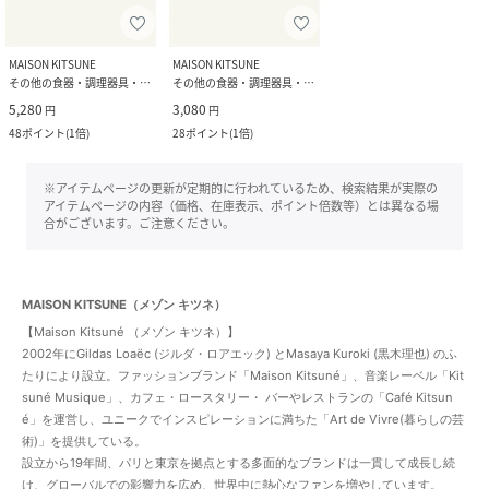
MAISON KITSUNE
MAISON KITSUNE
その他の食器・調理器具・キッチン用品
その他の食器・調理器具・キッチン用品
5,280
3,080
円
円
48
ポイント
(
1倍
)
28
ポイント
(
1倍
)
※アイテムページの更新が定期的に行われているため、検索結果が実際の
アイテムページの内容（価格、在庫表示、ポイント倍数等）とは異なる場
合がございます。ご注意ください。
MAISON KITSUNE（メゾン キツネ）
【Maison Kitsuné （メゾン キツネ）】
2002年にGildas Loaëc (ジルダ・ロアエック) とMasaya Kuroki (黒木理也) のふ
たりにより設立。ファッションブランド「Maison Kitsuné」、⾳楽レーベル「Kit
suné Musique」、カフェ・ロースタリー・ バーやレストランの「Café Kitsun
é」を運営し、ユニークでインスピレーションに満ちた「Art de Vivre(暮らしの芸
術)」を提供している。
設立から19年間、パリと東京を拠点とする多面的なブランドは一貫して成長し続
け、グローバルでの影響⼒を広め、世界中に熱心なファンを増やしています。