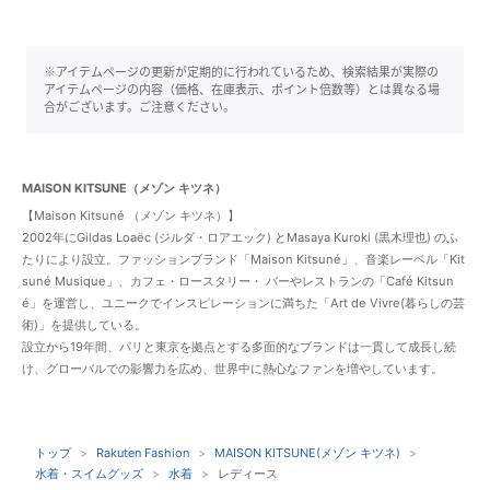
※アイテムページの更新が定期的に行われているため、検索結果が実際の
アイテムページの内容（価格、在庫表示、ポイント倍数等）とは異なる場
合がございます。ご注意ください。
MAISON KITSUNE（メゾン キツネ）
【Maison Kitsuné （メゾン キツネ）】
2002年にGildas Loaëc (ジルダ・ロアエック) とMasaya Kuroki (黒木理也) のふ
たりにより設立。ファッションブランド「Maison Kitsuné」、⾳楽レーベル「Kit
suné Musique」、カフェ・ロースタリー・ バーやレストランの「Café Kitsun
é」を運営し、ユニークでインスピレーションに満ちた「Art de Vivre(暮らしの芸
術)」を提供している。
設立から19年間、パリと東京を拠点とする多面的なブランドは一貫して成長し続
け、グローバルでの影響⼒を広め、世界中に熱心なファンを増やしています。
トップ
Rakuten Fashion
MAISON KITSUNE(メゾン キツネ)
水着・スイムグッズ
水着
レディース