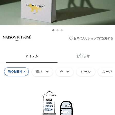
favorite_border
お気に入りショップに登録する
アイテム
お知らせ
arrow_drop_down
arrow_drop_down
WOMEN
価格
色
セール
スーパー