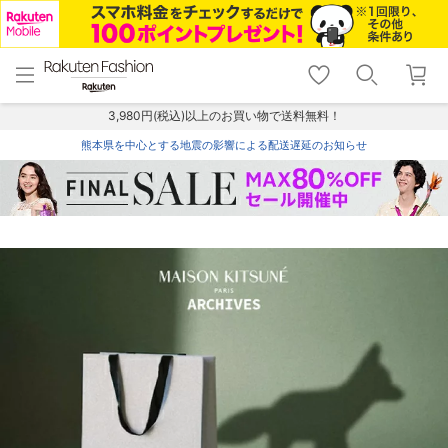
menu
home
search
favorite_border
shopping_cart
lock_outline
メニュー
トップ
検索
お気に入り
カート
ログイン
3,980円(税込)以上のお買い物で送料無料！
熊本県を中心とする地震の影響による配送遅延のお知らせ