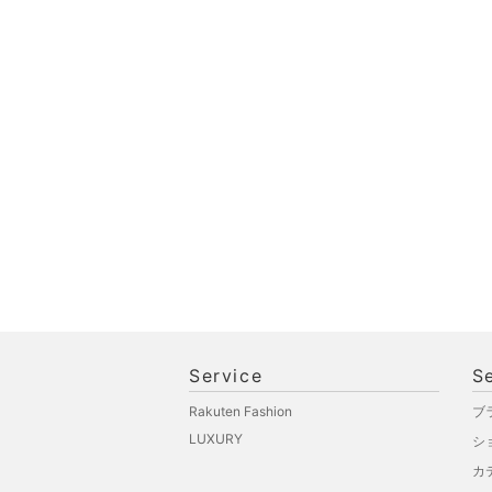
Service
S
Rakuten Fashion
ブ
LUXURY
シ
カ