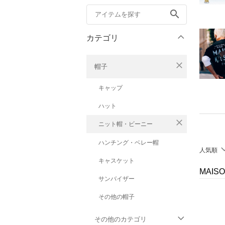
search
カテゴリ
close
帽子
キャップ
ハット
close
ニット帽・ビーニー
ハンチング・ベレー帽
人気順
キャスケット
MAIS
サンバイザー
その他の帽子
その他のカテゴリ