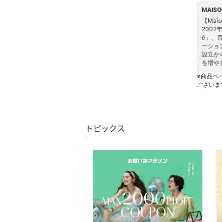
MAIS
靴下・レッグウェア
【Mais
2002
é」、⾳
ファッション雑貨
ーション
設立か
アクセサリー・腕時計
を増や
※商品ペ
ございま
財布・ポーチ・ケース
ヘアアクセサリー
トピックス
マタニティウェア・ベビ
ー用品
スーツ・フォーマル
水着・スイムグッズ
着物・浴衣・和装小物