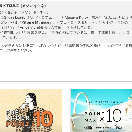
ON KITSUNE（メゾン キツネ）
on Kitsuné （メゾン キツネ）】
年にGildas Loaëc (ジルダ・ロアエック) とMasaya Kuroki (黒木理也) のふたり
楽レーベル「Kitsuné Musique」、カフェ・ロースタリー・ バーやレストランの「C
に満ちた「Art de Vivre(暮らしの芸術)」を提供している。
ら19年間、パリと東京を拠点とする多面的なブランドは一貫して成長し続け、グロ
しています。
ージの更新が定期的に行われているため、検索結果が実際の商品ページの内容（価
す。ご注意ください。