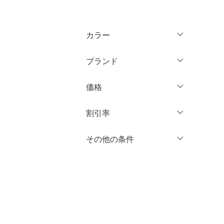
トップス
カラー
ジャケット・アウター
ブランド
パンツ
ブランド一覧からさがす >
価格
ワンピース・ドレス
円
～
円
割引率
スカート
オールインワン・オーバ
％OFF
～
％OFF
その他の条件
絞り込み
クリア
絞り込み
ーオール
クーポン対象のみ表示
絞り込み
バッグ
スーパーDEALのみ表示
シューズ・靴
クリア
絞り込み
インナー・ルームウェア