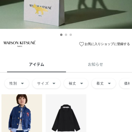
favorite_border
お気に入りショップに登録する
アイテム
お知らせ
arrow_drop_down
arrow_drop_down
arrow_drop_down
arrow_drop_down
性別
サイズ
袖丈
着丈
価格