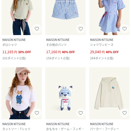
MAISON KITSUNE
MAISON KITSUNE
MAISON KITSUNE
ポロシャツ
その他のパンツ
シャツワンピース
11,165
17,160
29,040
円
30
%
OFF
円
40
%
OFF
円
40
%
OFF
101
ポイント
(
1倍
)
156
ポイント
(
1倍
)
264
ポイント
(
1倍
)
MAISON KITSUNE
MAISON KITSUNE
MAISON KITSUNE
カットソー・Tシャツ
おもちゃ・ゲーム・フィギュア
パーカー・フーディー