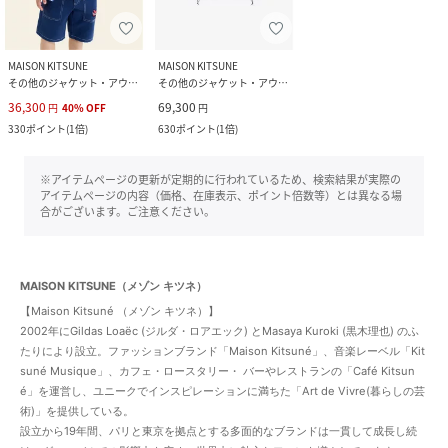
MAISON KITSUNE
MAISON KITSUNE
その他のジャケット・アウター
その他のジャケット・アウター
36,300
69,300
円
40
%
OFF
円
330
ポイント
(
1倍
)
630
ポイント
(
1倍
)
※アイテムページの更新が定期的に行われているため、検索結果が実際の
アイテムページの内容（価格、在庫表示、ポイント倍数等）とは異なる場
合がございます。ご注意ください。
MAISON KITSUNE（メゾン キツネ）
【Maison Kitsuné （メゾン キツネ）】
2002年にGildas Loaëc (ジルダ・ロアエック) とMasaya Kuroki (黒木理也) のふ
たりにより設立。ファッションブランド「Maison Kitsuné」、⾳楽レーベル「Kit
suné Musique」、カフェ・ロースタリー・ バーやレストランの「Café Kitsun
é」を運営し、ユニークでインスピレーションに満ちた「Art de Vivre(暮らしの芸
術)」を提供している。
設立から19年間、パリと東京を拠点とする多面的なブランドは一貫して成長し続