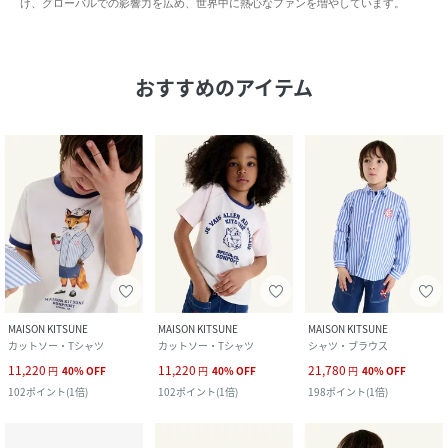
け、グローバルでの影響⼒を広め、世界中に熱心なファンを増やしています。
おすすめのアイテム
MAISON KITSUNE
MAISON KITSUNE
MAISON KITSUNE
カットソー・Tシャツ
カットソー・Tシャツ
シャツ・ブラウス
11,220
11,220
21,780
円
40
%
OFF
円
40
%
OFF
円
40
%
OFF
102
ポイント
(
1倍
)
102
ポイント
(
1倍
)
198
ポイント
(
1倍
)