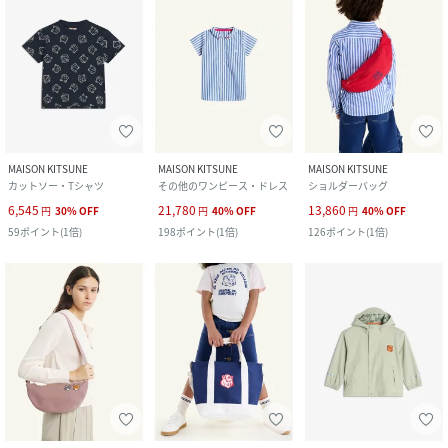
MAISON KITSUNE
MAISON KITSUNE
MAISON KITSUNE
カットソー・Tシャツ
その他のワンピース・ドレス
ショルダーバッグ
6,545
21,780
13,860
円
30
%
OFF
円
40
%
OFF
円
40
%
OFF
59
ポイント
(
1倍
)
198
ポイント
(
1倍
)
126
ポイント
(
1倍
)