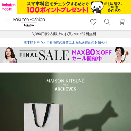
menu
home
search
favorite_border
shopping_cart
lock_outline
メニュー
トップ
検索
お気に入り
カート
ログイン
3,980円(税込)以上のお買い物で送料無料！
熊本県を中心とする地震の影響による配送遅延のお知らせ