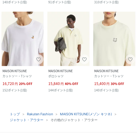
140
ポイント
(
1倍
)
91
ポイント
(
1倍
)
310
ポイント
(
1倍
)
MAISON KITSUNE
MAISON KITSUNE
MAISON KITSUNE
カットソー・Tシャツ
ポロシャツ
カットソー・Tシャツ
16,720
15,840
15,400
円
20
%
OFF
円
40
%
OFF
円
30
%
OFF
152
ポイント
(
1倍
)
144
ポイント
(
1倍
)
140
ポイント
(
1倍
)
トップ
Rakuten Fashion
MAISON KITSUNE(メゾン キツネ)
ジャケット・アウター
その他のジャケット・アウター