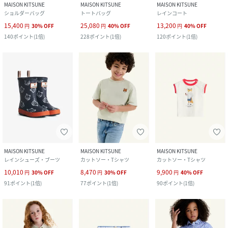
MAISON KITSUNE
MAISON KITSUNE
MAISON KITSUNE
ショルダーバッグ
トートバッグ
レインコート
15,400
25,080
13,200
円
30
%
OFF
円
40
%
OFF
円
40
%
OFF
140
ポイント
(
1倍
)
228
ポイント
(
1倍
)
120
ポイント
(
1倍
)
MAISON KITSUNE
MAISON KITSUNE
MAISON KITSUNE
レインシューズ・ブーツ
カットソー・Tシャツ
カットソー・Tシャツ
10,010
8,470
9,900
円
30
%
OFF
円
30
%
OFF
円
40
%
OFF
91
ポイント
(
1倍
)
77
ポイント
(
1倍
)
90
ポイント
(
1倍
)