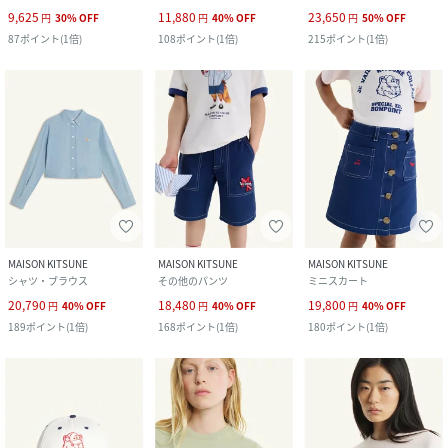
9,625
11,880
23,650
円
30
%
OFF
円
40
%
OFF
円
50
%
OFF
87
ポイント
(
1倍
)
108
ポイント
(
1倍
)
215
ポイント
(
1倍
)
MAISON KITSUNE
MAISON KITSUNE
MAISON KITSUNE
シャツ・ブラウス
その他のパンツ
ミニスカート
20,790
18,480
19,800
円
40
%
OFF
円
40
%
OFF
円
40
%
OFF
189
ポイント
(
1倍
)
168
ポイント
(
1倍
)
180
ポイント
(
1倍
)