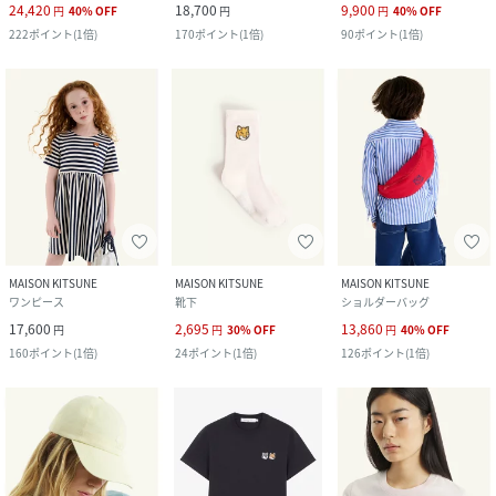
24,420
18,700
9,900
円
40
%
OFF
円
円
40
%
OFF
222
ポイント
(
1倍
)
170
ポイント
(
1倍
)
90
ポイント
(
1倍
)
MAISON KITSUNE
MAISON KITSUNE
MAISON KITSUNE
ワンピース
靴下
ショルダーバッグ
17,600
2,695
13,860
円
円
30
%
OFF
円
40
%
OFF
160
ポイント
(
1倍
)
24
ポイント
(
1倍
)
126
ポイント
(
1倍
)