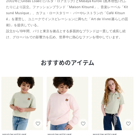
2002年にGildas Loaëc (ジルダ・ロアエック) とMasaya Kuroki (黒木理也) のふ
たりにより設立。ファッションブランド「Maison Kitsuné」、⾳楽レーベル「Kit
suné Musique」、カフェ・ロースタリー・ バーやレストランの「Café Kitsun
é」を運営し、ユニークでインスピレーションに満ちた「Art de Vivre(暮らしの芸
術)」を提供している。
設立から19年間、パリと東京を拠点とする多面的なブランドは一貫して成長し続
け、グローバルでの影響⼒を広め、世界中に熱心なファンを増やしています。
おすすめのアイテム
MAISON KITSUNE
MAISON KITSUNE
MAISON KITSUNE