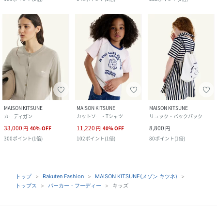
MAISON KITSUNE
MAISON KITSUNE
MAISON KITSUNE
カーディガン
カットソー・Tシャツ
リュック・バックパック
33,000
11,220
8,800
円
40
%
OFF
円
40
%
OFF
円
300
ポイント
(
1倍
)
102
ポイント
(
1倍
)
80
ポイント
(
1倍
)
トップ
Rakuten Fashion
MAISON KITSUNE(メゾン キツネ)
トップス
パーカー・フーディー
キッズ