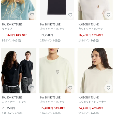
MAISON KITSUNE
MAISON KITSUNE
MAISON KITSUNE
キャップ
カットソー・Tシャツ
カットソー・Tシャツ
10,560
19,250
16,280
円
40
%
OFF
円
円
20
%
OFF
96
ポイント
(
1倍
)
175
ポイント
(
1倍
)
148
ポイント
(
1倍
)
MAISON KITSUNE
MAISON KITSUNE
MAISON KITSUNE
カットソー・Tシャツ
カットソー・Tシャツ
スウェット・トレーナー
20,350
15,400
24,420
円
円
30
%
OFF
円
40
%
OFF
185
ポイント
(
1倍
)
140
ポイント
(
1倍
)
222
ポイント
(
1倍
)