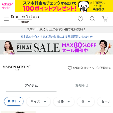
menu
home
search
favorite_border
shopping_cart
lock_outline
メニュー
トップ
検索
お気に入り
カート
ログイン
3,980円(税込)以上のお買い物で送料無料！
熊本県を中心とする地震の影響による配送遅延のお知らせ
favorite_border
お気に入りショップに登録する
アイテム
お知らせ
arrow_drop_down
arrow_drop_down
arrow_drop_down
KIDS
サイズ
価格
色
セール