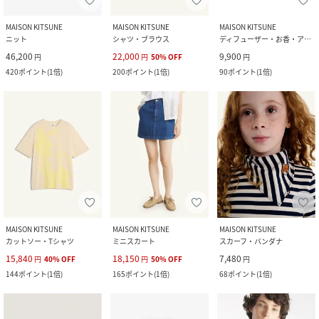
MAISON KITSUNE
MAISON KITSUNE
MAISON KITSUNE
ニット
シャツ・ブラウス
ディフューザー・お香・アロマオイル・キャンドル
46,200
22,000
9,900
円
円
50
%
OFF
円
420
ポイント
(
1倍
)
200
ポイント
(
1倍
)
90
ポイント
(
1倍
)
MAISON KITSUNE
MAISON KITSUNE
MAISON KITSUNE
カットソー・Tシャツ
ミニスカート
スカーフ・バンダナ
15,840
18,150
7,480
円
40
%
OFF
円
50
%
OFF
円
144
ポイント
(
1倍
)
165
ポイント
(
1倍
)
68
ポイント
(
1倍
)