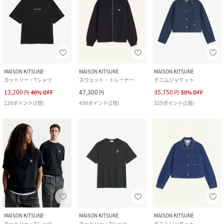
MAISON KITSUNE
MAISON KITSUNE
MAISON KITSUNE
カットソー・Tシャツ
スウェット・トレーナー
デニムジャケット
13,200
47,300
35,750
円
40
%
OFF
円
円
50
%
OFF
120
ポイント
(
1倍
)
430
ポイント
(
1倍
)
325
ポイント
(
1倍
)
MAISON KITSUNE
MAISON KITSUNE
MAISON KITSUNE
カットソー・Tシャツ
カットソー・Tシャツ
デニムジャケット