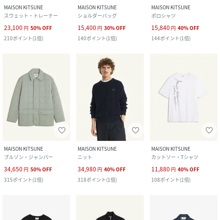
MAISON KITSUNE
MAISON KITSUNE
MAISON KITSUNE
スウェット・トレーナー
ショルダーバッグ
ポロシャツ
23,100
15,400
15,840
円
50
%
OFF
円
30
%
OFF
円
40
%
OFF
210
ポイント
(
1倍
)
140
ポイント
(
1倍
)
144
ポイント
(
1倍
)
MAISON KITSUNE
MAISON KITSUNE
MAISON KITSUNE
ブルゾン・ジャンパー
ニット
カットソー・Tシャツ
34,650
34,980
11,880
円
50
%
OFF
円
40
%
OFF
円
40
%
OFF
315
ポイント
(
1倍
)
318
ポイント
(
1倍
)
108
ポイント
(
1倍
)