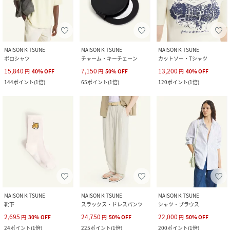
MAISON KITSUNE
MAISON KITSUNE
MAISON KITSUNE
ポロシャツ
チャーム・キーチェーン
カットソー・Tシャツ
15,840
7,150
13,200
円
40
%
OFF
円
50
%
OFF
円
40
%
OFF
144
ポイント
(
1倍
)
65
ポイント
(
1倍
)
120
ポイント
(
1倍
)
MAISON KITSUNE
MAISON KITSUNE
MAISON KITSUNE
靴下
スラックス・ドレスパンツ
シャツ・ブラウス
2,695
24,750
22,000
円
30
%
OFF
円
50
%
OFF
円
50
%
OFF
24
ポイント
(
1倍
)
225
ポイント
(
1倍
)
200
ポイント
(
1倍
)