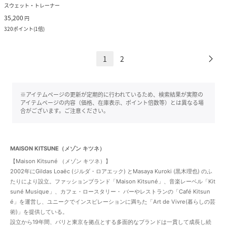
スウェット・トレーナー
35,200
円
320
ポイント
(
1倍
)
1
2
※アイテムページの更新が定期的に行われているため、検索結果が実際の
アイテムページの内容（価格、在庫表示、ポイント倍数等）とは異なる場
合がございます。ご注意ください。
MAISON KITSUNE（メゾン キツネ）
【Maison Kitsuné （メゾン キツネ）】
2002年にGildas Loaëc (ジルダ・ロアエック) とMasaya Kuroki (黒木理也) のふ
たりにより設立。ファッションブランド「Maison Kitsuné」、⾳楽レーベル「Kit
suné Musique」、カフェ・ロースタリー・ バーやレストランの「Café Kitsun
é」を運営し、ユニークでインスピレーションに満ちた「Art de Vivre(暮らしの芸
術)」を提供している。
設立から19年間、パリと東京を拠点とする多面的なブランドは一貫して成長し続