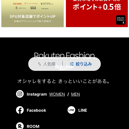
人気順
絞り込み
swap_vert
Instagram
WOMEN
/
MEN
Facebook
LINE
ROOM