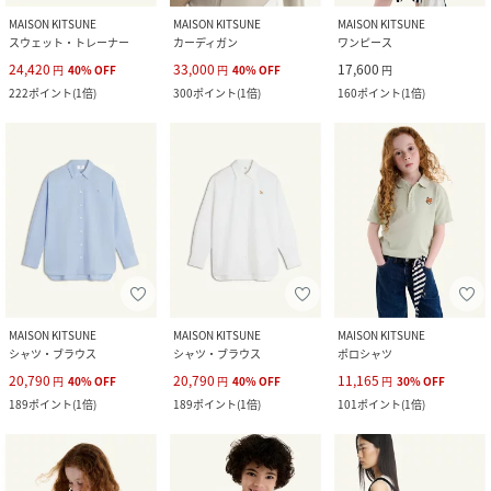
MAISON KITSUNE
MAISON KITSUNE
MAISON KITSUNE
スウェット・トレーナー
カーディガン
ワンピース
24,420
33,000
17,600
円
40
%
OFF
円
40
%
OFF
円
222
ポイント
(
1倍
)
300
ポイント
(
1倍
)
160
ポイント
(
1倍
)
MAISON KITSUNE
MAISON KITSUNE
MAISON KITSUNE
シャツ・ブラウス
シャツ・ブラウス
ポロシャツ
20,790
20,790
11,165
円
40
%
OFF
円
40
%
OFF
円
30
%
OFF
189
ポイント
(
1倍
)
189
ポイント
(
1倍
)
101
ポイント
(
1倍
)