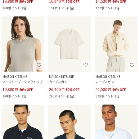
19,800
16,940
14,520
円
50
%
OFF
円
30
%
OFF
円
40
%
OFF
180
ポイント
(
1倍
)
154
ポイント
(
1倍
)
132
ポイント
(
1倍
)
MAISON KITSUNE
MAISON KITSUNE
MAISON KITSUNE
ノースリーブ・タンクトップ
カーディガン
カーディガン
19,800
26,400
41,580
円
40
%
OFF
円
50
%
OFF
円
40
%
OFF
180
ポイント
(
1倍
)
240
ポイント
(
1倍
)
378
ポイント
(
1倍
)