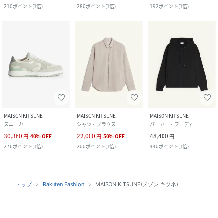
210
ポイント
(
1倍
)
280
ポイント
(
1倍
)
192
ポイント
(
1倍
)
MAISON KITSUNE
MAISON KITSUNE
MAISON KITSUNE
スニーカー
シャツ・ブラウス
パーカー・フーディー
30,360
22,000
48,400
円
40
%
OFF
円
50
%
OFF
円
276
ポイント
(
1倍
)
200
ポイント
(
1倍
)
440
ポイント
(
1倍
)
トップ
Rakuten Fashion
MAISON KITSUNE(メゾン キツネ)