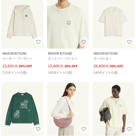
MAISON KITSUNE
MAISON KITSUNE
MAISON KITSUNE
パーカー・フーディー
カットソー・Tシャツ
カーディガン
23,650
15,400
26,400
円
50
%
OFF
円
30
%
OFF
円
50
%
OFF
215
ポイント
(
1倍
)
140
ポイント
(
1倍
)
240
ポイント
(
1倍
)