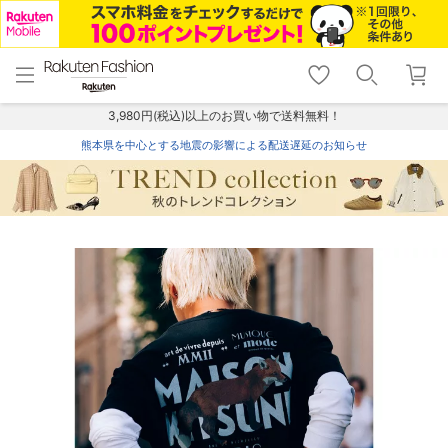
menu
home
search
favorite_border
shopping_cart
lock_outline
メニュー
トップ
検索
お気に入り
カート
ログイン
3,980円(税込)以上のお買い物で送料無料！
熊本県を中心とする地震の影響による配送遅延のお知らせ