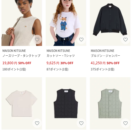
MAISON KITSUNE
MAISON KITSUNE
MAISON KITSUNE
ノースリーブ・タンクトップ
カットソー・Tシャツ
ブルゾン・ジャンパー
19,800
9,625
41,250
円
50
%
OFF
円
30
%
OFF
円
50
%
OFF
180
ポイント
(
1倍
)
87
ポイント
(
1倍
)
375
ポイント
(
1倍
)