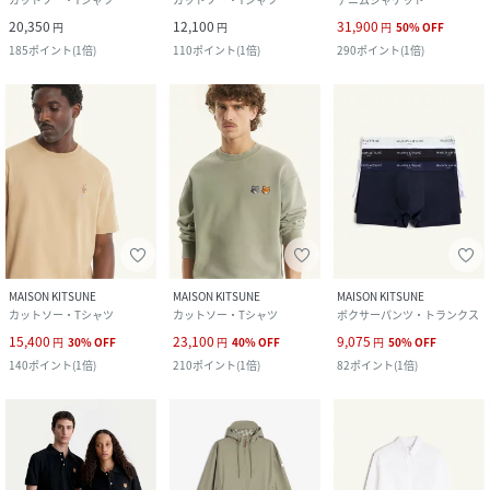
20,350
12,100
31,900
円
円
円
50
%
OFF
185
ポイント
(
1倍
)
110
ポイント
(
1倍
)
290
ポイント
(
1倍
)
MAISON KITSUNE
MAISON KITSUNE
MAISON KITSUNE
カットソー・Tシャツ
カットソー・Tシャツ
ボクサーパンツ・トランクス
15,400
23,100
9,075
円
30
%
OFF
円
40
%
OFF
円
50
%
OFF
140
ポイント
(
1倍
)
210
ポイント
(
1倍
)
82
ポイント
(
1倍
)