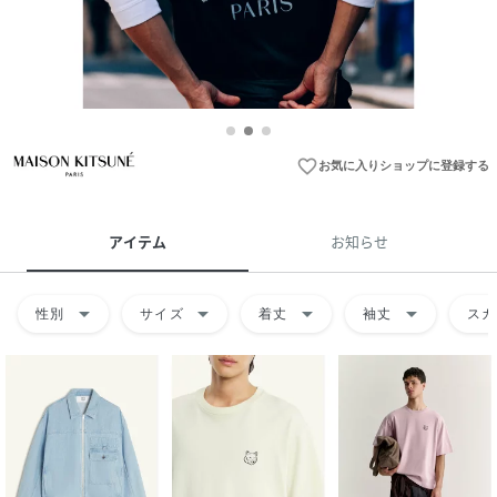
favorite_border
お気に入りショップに登録する
アイテム
お知らせ
arrow_drop_down
arrow_drop_down
arrow_drop_down
arrow_drop_down
性別
サイズ
着丈
袖丈
スカ