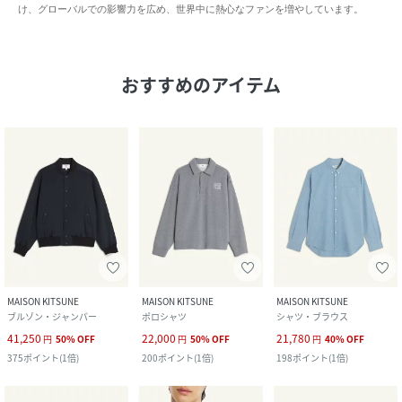
け、グローバルでの影響⼒を広め、世界中に熱心なファンを増やしています。
おすすめのアイテム
MAISON KITSUNE
MAISON KITSUNE
MAISON KITSUNE
ブルゾン・ジャンパー
ポロシャツ
シャツ・ブラウス
41,250
22,000
21,780
円
50
%
OFF
円
50
%
OFF
円
40
%
OFF
375
ポイント
(
1倍
)
200
ポイント
(
1倍
)
198
ポイント
(
1倍
)