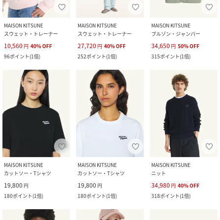
MAISON KITSUNE
MAISON KITSUNE
MAISON KITSUNE
スウェット・トレーナー
スウェット・トレーナー
ブルゾン・ジャンパー
10,560
27,720
34,650
円
40
%
OFF
円
40
%
OFF
円
50
%
OFF
96
ポイント
(
1倍
)
252
ポイント
(
1倍
)
315
ポイント
(
1倍
)
MAISON KITSUNE
MAISON KITSUNE
MAISON KITSUNE
カットソー・Tシャツ
カットソー・Tシャツ
ニット
19,800
19,800
34,980
円
円
円
40
%
OFF
180
ポイント
(
1倍
)
180
ポイント
(
1倍
)
318
ポイント
(
1倍
)