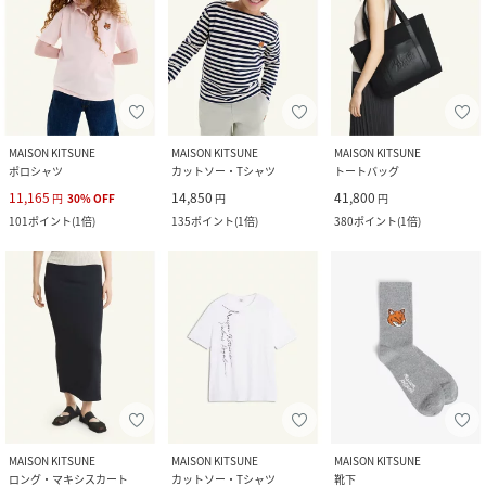
MAISON KITSUNE
MAISON KITSUNE
MAISON KITSUNE
ポロシャツ
カットソー・Tシャツ
トートバッグ
11,165
14,850
41,800
円
30
%
OFF
円
円
101
ポイント
(
1倍
)
135
ポイント
(
1倍
)
380
ポイント
(
1倍
)
MAISON KITSUNE
MAISON KITSUNE
MAISON KITSUNE
ロング・マキシスカート
カットソー・Tシャツ
靴下