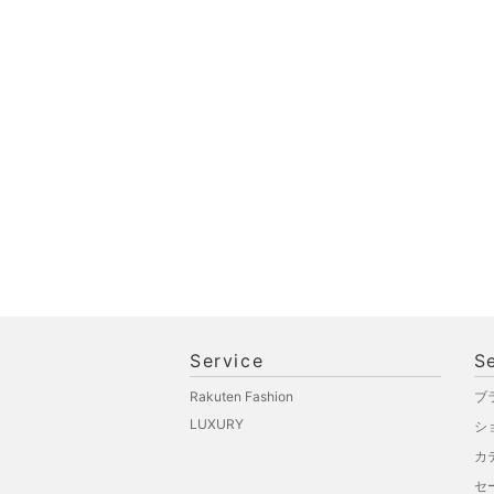
Service
S
Rakuten Fashion
ブ
LUXURY
シ
カ
セ