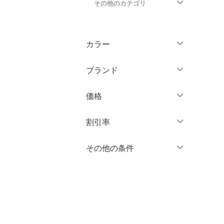
その他のカテゴリ
トップス
カラー
ジャケット・アウター
ブランド
ワンピース・ドレス
ブランド一覧からさがす >
価格
スカート
円
～
円
割引率
オールインワン・オーバ
ーオール
％OFF
～
％OFF
その他の条件
絞り込み
クリア
絞り込み
バッグ
クーポン対象のみ表示
絞り込み
シューズ・靴
スーパーDEALのみ表示
インナー・ルームウェア
クリア
絞り込み