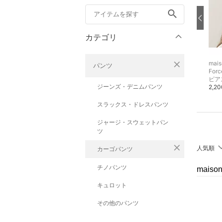
search
カテゴリ
close
maison de LATIR
maison de LATIR
mais
パンツ
Forcement
シャツ・ブラウス
Forc
ピアス
6,790円
ピア
ジーンズ・デニムパンツ
3,300円
2,2
スラックス・ドレスパンツ
ジャージ・スウェットパン
ツ
close
人気順
カーゴパンツ
チノパンツ
mais
キュロット
その他のパンツ