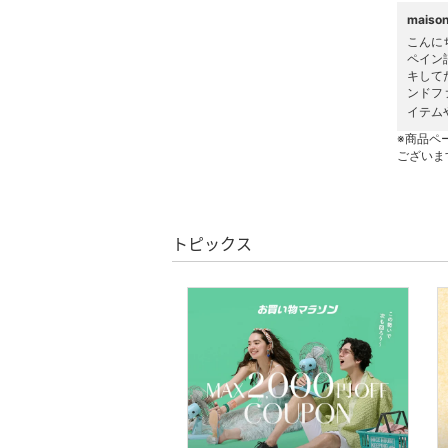
靴下・レッグウェア
mais
こんにち
ファッション雑貨
ペイン
キして
ンドフ
アクセサリー・腕時計
イテム
※商品ペ
財布・ポーチ・ケース
ございま
帽子
ヘアアクセサリー
トピックス
マタニティウェア・ベビ
ー用品
スーツ・フォーマル
水着・スイムグッズ
着物・浴衣・和装小物