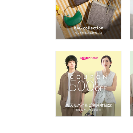
食器・調理器具・キッチ
ン用品
インテリア・生活雑貨
スマホグッズ・オーディ
オ機器
スポーツ・アウトドア用
品
文房具
ペット用品
福袋・ギフト・その他