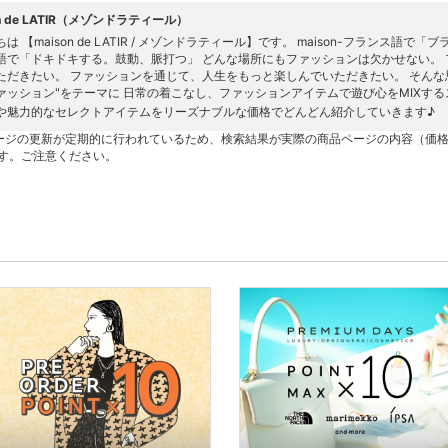
on de LATIR（メゾンドラティール）
は 【maison de LATIR / メゾンドラティール】です。 maison-フランス語で「
語で「ドキドキする。鼓動、脈打つ」 どんな場所にもファッションは欠かせない。
ただきたい。 ファッションを通じて、人生をもっと楽しんでいただきたい。 そんな
ァッション"をテーマに 日常の着こなし、ファッションアイテムで遊び心をMIXす
や魅力的なセレクトアイテムをリーズナブルな価格でどんどん紹介していきます♪
ージの更新が定期的に行われているため、検索結果が実際の商品ページの内容（価
す。ご注意ください。