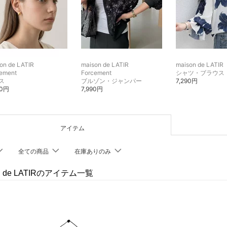
on de LATIR
maison de LATIR
maison de LATIR
ement
Forcement
シャツ・ブラウス
ス
ブルゾン・ジャンパー
7,290円
00円
7,990円
アイテム
全ての商品
在庫ありのみ
on de LATIRのアイテム一覧