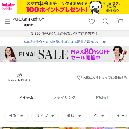
menu
home
search
favorite_border
shopping_cart
lock_outline
メニュー
トップ
検索
お気に入り
カート
ログイン
3,980円(税込)以上のお買い物で送料無料！
熊本県を中心とする地震の影響による配送遅延のお知らせ
favorite_border
お気に入りショップに登録する
アイテム
スタイリング
お知らせ
arrow_drop_down
arrow_drop_down
arrow_drop_down
arrow_drop_down
性別
サイズ
価格
色
セール