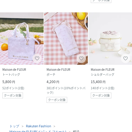
Maison de FLEUR
Maison de FLEUR
Maison de FLEUR
トートバッグ
ポーチ
ショルダーバッグ
5,800
4,200
15,400
円
円
円
52
ポイント
(
1倍
)
381
ポイント
(
10%ポイントバ
140
ポイント
(
1倍
)
ック
)
クーポン対象
クーポン対象
クーポン対象
トップ
Rakuten Fashion
Maison de FLEUR(メゾン ド フルール)
帽子