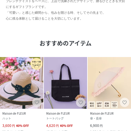
フレンチテイストをベースに、上品で洗練されたデザインで、贈るひとときを大切
にするギフトブランドです。
「可愛い」と感じた瞬間から、包みを開ける時、そしてその先まで。
心に残る体験として届けることを大切にしています。
おすすめのアイテム
Maison de FLEUR
Maison de FLEUR
Maison de FLEUR
ハット
トートバッグ
傘・長傘
3,600
4,620
6,900
円
40
%
OFF
円
40
%
OFF
円