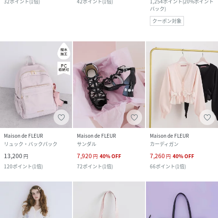
32
ポイント
(
1倍
)
42
ポイント
(
1倍
)
1,254
ポイント
(
20%ポイント
バック
)
クーポン対象
Maison de FLEUR
Maison de FLEUR
Maison de FLEUR
リュック・バックパック
サンダル
カーディガン
13,200
7,920
7,260
円
円
40
%
OFF
円
40
%
OFF
120
ポイント
(
1倍
)
72
ポイント
(
1倍
)
66
ポイント
(
1倍
)