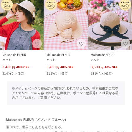
Maison de FLEUR
Maison de FLEUR
Maison de FLEUR
ハット
ハット
ハット
3,480
3,480
3,600
円
40
%
OFF
円
40
%
OFF
円
40
%
OFF
31
ポイント
(
1倍
)
31
ポイント
(
1倍
)
32
ポイント
(
1倍
)
※アイテムページの更新が定期的に行われているため、検索結果が実際の
アイテムページの内容（価格、在庫表示、ポイント倍数等）とは異なる場
合がございます。ご注意ください。
Maison de FLEUR（メゾン ド フルール）
贈り物で、世界にしあわせを咲かせる。