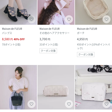
Maison de FLEUR
Maison de FLEUR
Maison de FLEUR
パンプス
その他のヘアアクセサリー
ポーチ
8,580
3,700
4,950
円
40
%
OFF
円
円
78
ポイント
(
1倍
)
33
ポイント
(
1倍
)
450
ポイント
(
10%ポイントバ
ック
)
クーポン対象
クーポン対象