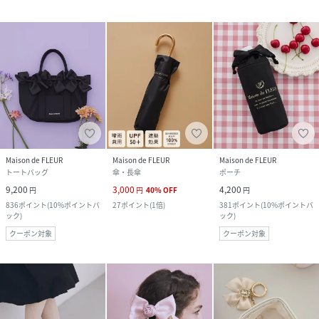
Maison de FLEUR
Maison de FLEUR
Maison de FLEUR
トートバッグ
傘・長傘
ポーチ
9,200
3,000
4,200
円
円
40
%
OFF
円
836
ポイント
(
10%ポイントバ
27
ポイント
(
1倍
)
381
ポイント
(
10%ポイントバ
ック
)
ック
)
クーポン対象
クーポン対象