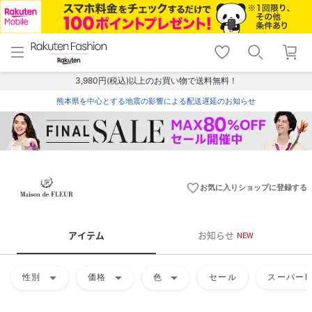
menu
home
search
favorite_border
shopping_cart
lock_outline
メニュー
トップ
検索
お気に入り
カート
ログイン
3,980円(税込)以上のお買い物で送料無料！
熊本県を中心とする地震の影響による配送遅延のお知らせ
favorite_border
お気に入りショップに登録する
アイテム
お知らせ
NEW
arrow_drop_down
arrow_drop_down
arrow_drop_down
性別
価格
色
セール
スーパーD